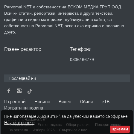
Parvomai.NET е собственост на ЕСКОМ МЕДИА ГРУП ООД.
Всички статии, репортажи, интервюта и други текстови,
преди 1 година
графични и видео материали, публикувани в сайта, са
собственост на Parvomai.NET, освен ако изрично е посочено
ПРЕДЛАГА
Продавам апартамент - гр.
друго.
Първомай
Главен редактор
Телефони
преди 1 година
0336/ 66779
ТЪРСИ
Търсим работник
Последвай ни
преди 1 година
Първомай
Новини
Видео
Обяви
еТВ
Изпрати ни новина
ПРЕДЛАГА
Търсим работник за работа в
Ние използваме „бисквитки“, за да улесним вашето сърфиране.
разсадник
© Copyright
Haskovo.NET
Научете повече
.
Пълна версия
Етичен кодекс
Общи условия
Поверителност
Приемам
За реклама
Избори 2026
Свържи се с нас