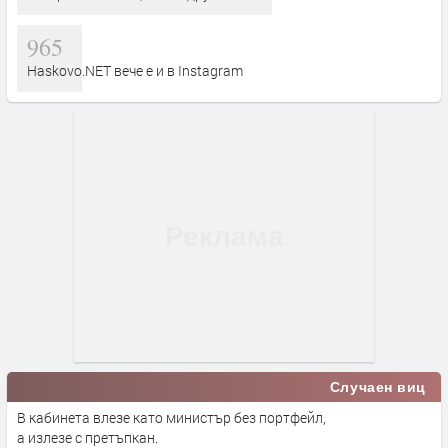
965
Haskovo.NET вече е и в Instagram
Случаен виц
В кабинета влезе като министър без портфейл,
а излезе с претъпкан.