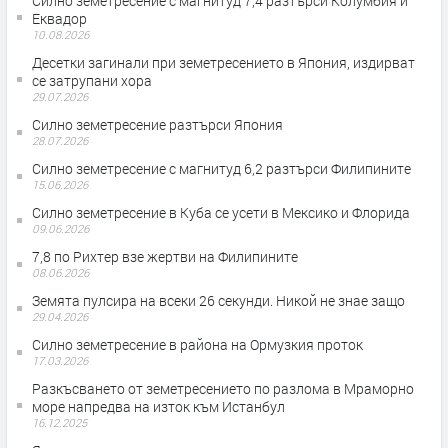
Силно земетресение с магнитуд 7,4 разтърси Колумбия и
Еквадор
10.08.2026
Десетки загинали при земетресението в Япония, издирват
се затрупани хора
29.07.2026
Силно земетресение разтърси Япония
28.07.2026
Силно земетресение с магнитуд 6,2 разтърси Филипините
15.06.2026
Силно земетресение в Куба се усети в Мексико и Флорида
09.06.2026
7,8 по Рихтер взе жертви на Филипините
08.06.2026
Земята пулсира на всеки 26 секунди. Никой не знае защо
29.04.2026
Силно земетресение в района на Ормузкия проток
17.03.2026
Разкъсването от земетресението по разлома в Мраморно
море напредва на изток към Истанбул
16.12.2025