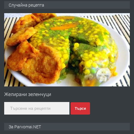
Работа за общи работници
Случайна рецепта
преди 1 година
ПРЕДЛАГА
Първи поход "По стъпките на Ангел
Войвода"
преди 1 година
ПРЕДЛАГА
Монтажник на малки детайли за
медицинската индустрия
Желирани зеленчуци
Търси
преди 1 година
ПРЕДЛАГА
Уроци по Математика
За Parvomai.NET