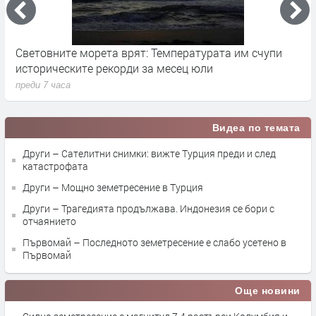
Световните морета врят: Температурата им счупи
Н
историческите рекорди за месец юли
д
преди 7 часа
п
Видеа по темата
Други – Сателитни снимки: вижте Турция преди и след
катастрофата
Други – Мощно земетресение в Турция
Други – Трагедията продължава. Индонезия се бори с
отчаянието
Първомай – Последното земетресение е слабо усетено в
Първомай
Още новини