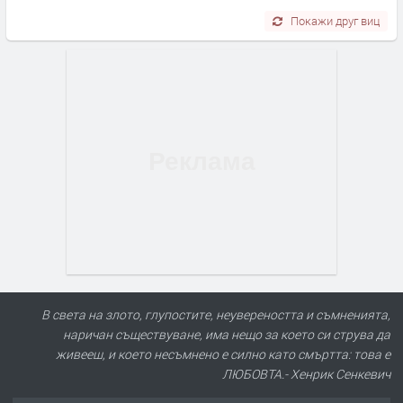
Покажи друг виц
В света на злото, глупостите, неувереността и съмненията,
наричан съществуване, има нещо за което си струва да
живееш, и което несъмнено е силно като смъртта: това е
ЛЮБОВТА.- Хенрик Сенкевич