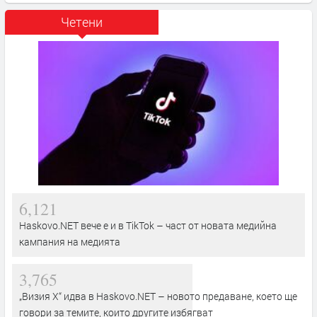
Четени
6,121
Haskovo.NET вече е и в TikTok – част от новата медийна
кампания на медията
3,765
„Визия Х“ идва в Haskovo.NET – новото предаване, което ще
говори за темите, които другите избягват