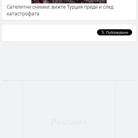
Сателитни снимки: вижте Турция преди и след
М
катастрофата