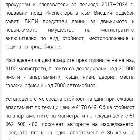
прокурори и следователи за периода 2017–2024 г.,
подавани пред Инспектората към Висшия съдебен
съвет. БИПИ представи данни за движимото и
недвижимото имущество на магистратите,
включително по вид, стойност, местоположение и
година на придобиване.
Изследвани са декларациите през годините на на над
4100 магистрати, в които са декларирани над 20 000
имоти - апартаменти, къщи, ниви, дворни места,
гаражи, офиси и над 7000 автомобила.
Установено е, че средна стойност на един притежаван
апартамент по текущи цени е €178 649. Обща стойност
на апартаментите на магистрати по текущи цени е €1
062 508 483, посочват авторите на изследването.
Средната площ на един апартамент е 86 кв.м., а