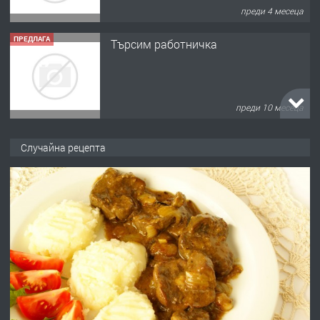
преди 4 месеца
ПРЕДЛАГА
Търсим работничка
преди 10 месеца
ПРЕДЛАГА
Продава употребявани чисти и
Случайна рецепта
запазени матраци за спални.
преди 1 година
ПРЕДЛАГА
Работа за общи работници
преди 1 година