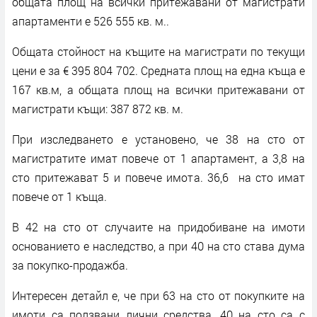
общата площ на всички притежавани от магистрати
апартаменти е 526 555 кв. м..
Общата стойност на къщите на магистрати по текущи
цени е за € 395 804 702. Средната площ на една къща е
167 кв.м, а общата площ на всички притежавани от
магистрати къщи: 387 872 кв. м.
При изследването е установено, че 38 на сто от
магистратите имат повече от 1 апартамент, а 3,8 на
сто притежават 5 и повече имота. 36,6 на сто имат
повече от 1 къща.
В 42 на сто от случаите на придобиване на имоти
основанието е наследство, а при 40 на сто става дума
за покупко-продажба.
Интересен детайл е, че при 63 на сто от покупките на
имоти са ползвани лични средства, 40 на сто са с