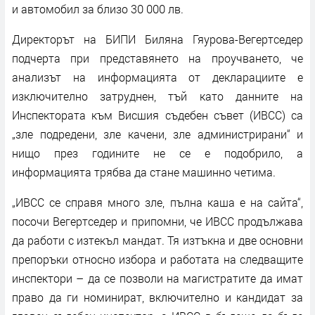
и автомобил за близо 30 000 лв.
Директорът на БИПИ Биляна Гяурова-Вегертседер
подчерта при представянето на проучването, че
анализът на информацията от декларациите е
изключително затруднен, тъй като данните на
Инспектората към Висшия съдебен съвет (ИВСС) са
„зле подредени, зле качени, зле администрирани“ и
нищо през годините не се е подобрило, а
информацията трябва да стане машинно четима.
„ИВСС се справя много зле, пълна каша е на сайта“,
посочи Вегертседер и припомни, че ИВСС продължава
да работи с изтекъл мандат. Тя изтъкна и две основни
препоръки относно избора и работата на следващите
инспектори – да се позволи на магистратите да имат
право да ги номинират, включително и кандидат за