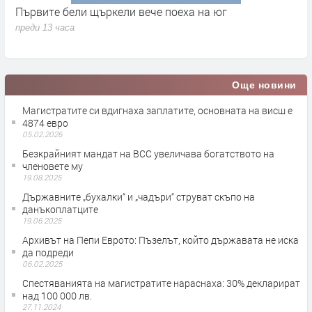
Първите бели щъркели вече поеха на юг
С
н
преди 13 часа
п
Още новини
Магистратите си вдигнаха заплатите, основната на висш е
4874 евро
05.02.2026
Безкрайният мандат на ВСС увеличава богатството на
членовете му
19.08.2025
Държавните „бухалки“ и „чадъри“ струват скъпо на
данъкоплатците
19.06.2025
Архивът на Пепи Еврото: Пъзелът, който държавата не иска
да подреди
06.02.2025
Спестяванията на магистратите нараснаха: 30% декларират
над 100 000 лв.
27.11.2024