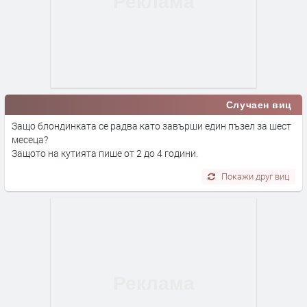
Случаен виц
Защо блондинката се радва като завърши един пъзел за шест
месеца?
Защото на кутията пише от 2 до 4 години.
Покажи друг виц