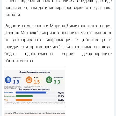
главен съдебен инспектор, а ИВСС в бъдеще да бъде
проактивен, сам да инициира проверки, а не да чака
сигнали.
Радостина Ангелова и Марина Димитрова от агенция
„Глобал Метрикс“ ъизрично посочиха, че голяма част
от декларираната информация е „объркваща и
юридически противоречива“, тъй като нямало как да
бъдат едновременно верни декларираните
обстоятелства.