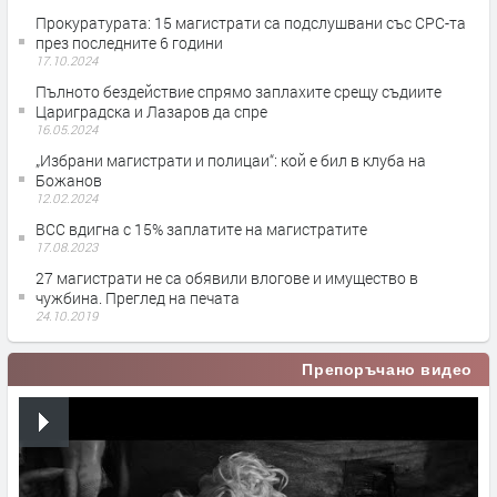
Прокуратурата: 15 магистрати са подслушвани със СРС-та
през последните 6 години
17.10.2024
Пълното бездействие спрямо заплахите срещу съдиите
Цариградска и Лазаров да спре
16.05.2024
„Избрани магистрати и полицаи“: кой е бил в клуба на
Божанов
12.02.2024
ВСС вдигна с 15% заплатите на магистратите
17.08.2023
27 магистрати не са обявили влогове и имущество в
чужбина. Преглед на печата
24.10.2019
Препоръчано видео