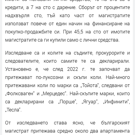
кредити, а 7 на сто с дарение. Сборът от процентите
надхвърля сто, тъй като част от магистратите
използват повече от един начин на финансиране на
покупко-продажбите си. При 45,5 на сто от имотите
магистратите са ги купили само с лични средства.
Изследване са и колите на съдиите, прокурорите и
следователите, които самите те са декларирали.
Установено е, че след 2022 г. те започват да
притежават по-луксозни и скъпи коли. Най-много
притежавани коли по марки са „Тойота“, следвани от
„Фолксваген“ и „Мерцедес“. Най-скъпите марки, които
са декларирани са „Порше“, „Ягуар“, „Инфинити“,
„Тесла“.
От изследването става ясно, че българският
магистрат притежава средно около два апартамента