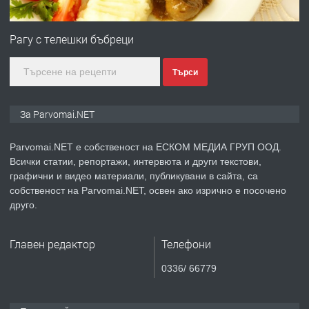
ПРЕДЛАГА
Първи поход "По стъпките на Ангел
Войвода"
Рагу с телешки бъбреци
Търси
преди 1 година
ПРЕДЛАГА
Монтажник на малки детайли за
За Parvomai.NET
медицинската индустрия
Parvomai.NET е собственост на ЕСКОМ МЕДИА ГРУП ООД.
Всички статии, репортажи, интервюта и други текстови,
преди 1 година
графични и видео материали, публикувани в сайта, са
собственост на Parvomai.NET, освен ако изрично е посочено
ПРЕДЛАГА
Уроци по Математика
друго.
Главен редактор
Телефони
преди 1 година
0336/ 66779
ПРЕДЛАГА
Продавам апартамент - гр.
Първомай