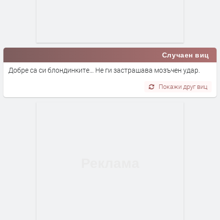
Случаен виц
Добре са си блондинките… Не ги застрашава мозъчен удар.
Покажи друг виц