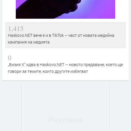
1,415
Haskovo.NET вече е и в TikTok – част от новата медийна
кампания на медията
0
„Визия Х“ идва в Haskovo.NET – новото предаване, което ще
говори за темите, които другите избягват