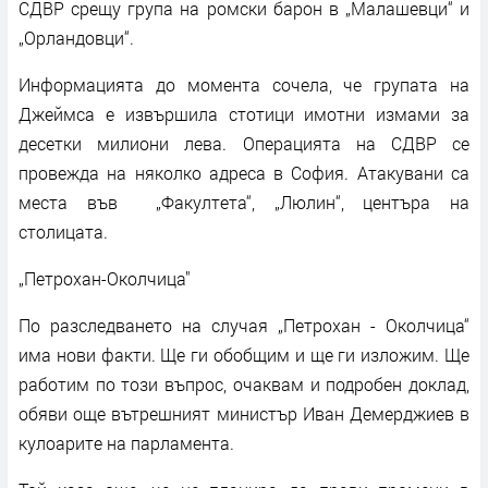
СДВР срещу група на ромски барон в „Малашевци“ и
„Орландовци“.
Информацията до момента сочела, че групата на
Джеймса е извършила стотици имотни измами за
десетки милиони лева. Операцията на СДВР се
провежда на няколко адреса в София. Атакувани са
места във „Факултета“, „Люлин“, центъра на
столицата.
„Петрохан-Околчица"
По разследването на случая „Петрохан - Околчица“
има нови факти. Ще ги обобщим и ще ги изложим. Ще
работим по този въпрос, очаквам и подробен доклад,
обяви още вътрешният министър Иван Демерджиев в
кулоарите на парламента.