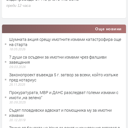
преди 12 часа
Още новини
Шумната акция срещу имотните измами катастрофира още
на старта
18.05.2026
7 души са осъдени за имотни измами чрез фалшиви
завещания
09.03.2026
Законопроект въвежда 5 г. затвор за всеки, който излъже
пред нотариус
25.11.2025
Прокуратурата, МВР и ДАНС разследват големи измами с
имоти „на зелено“
30.09.2025
Съдят пловдивски адвокат и помощника му за имотни
измами
20.12.2019
Трима от бандата на Начо за рекет и изнудвания остават в