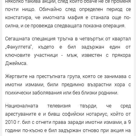
няколко такива акции, след които обаче не се променя
почти нищо. Обичайно след определен период се
констатира, че имотната мафия е станала още по-
силна, и се провежда следващата показна операция.
Сегашната спецакция тръгна в четвъртък от квартал
„Факултета“, където е бил задържан един от
ключовите участници - мъж, известен с прякора
Джеймса.
Жертвите на престъпната група, която се занимава с
имотни измами, били предимно възрастни хора с
психически заболявания или без близки роднини.
Националната телевизия твърди, че сред
арестуваните е и бивш софийски нотариус, който от
2010 г. бил с отнети права заради имотни измами, а 9
години по-късно е бил задържан отново при акция на