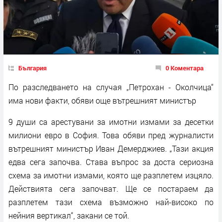
България
0 Коментара
По разследването на случая „Петрохан - Околчица“
има нови факти, обяви още вътрешният министър
9 души са арестувани за имотни измами за десетки
милиони евро в София. Това обяви пред журналисти
вътрешният министър Иван Демерджиев. „Тази акция
едва сега започва. Става въпрос за доста сериозна
схема за имотни измами, която ще разплетем изцяло.
Действията сега започват. Ще се постараем да
разплетем тази схема възможно най-високо по
нейния вертикал“, закани се той.