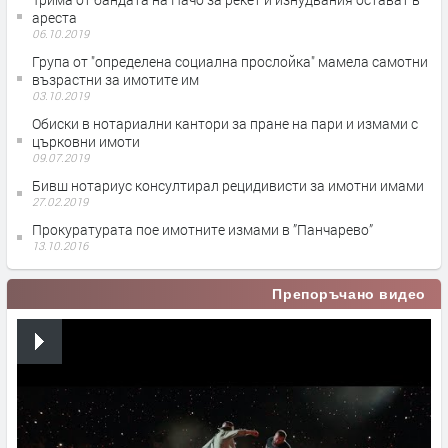
ареста
06.10.2019
Група от "определена социална прослойка" мамела самотни
възрастни за имотите им
03.10.2019
Обиски в нотариални кантори за пране на пари и измами с
църковни имоти
09.07.2019
Бивш нотариус консултирал рецидивисти за имотни имами
27.02.2019
Прокуратурата пое имотните измами в ”Панчарево”
13.10.2016
Препоръчано видео