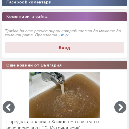
Facebook коментари
Коментари в сайта
Трябва да сте регистриран потребител за да можете да
коментирате. Правилата -
тук
.
Вход
Още новини от България
Поредната авария в Хасково – този път на
Д
е.
водопровода от ПС „Източна зона“
п