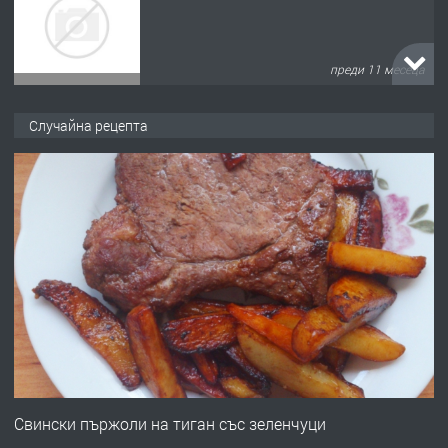
преди 11 месеца
ПРЕДЛАГА
Продава употребявани чисти и
Случайна рецепта
запазени матраци за спални.
преди 1 година
ПРЕДЛАГА
Работа за общи работници
преди 1 година
ПРЕДЛАГА
Първи поход "По стъпките на Ангел
Войвода"
Свински пържоли на тиган със зеленчуци