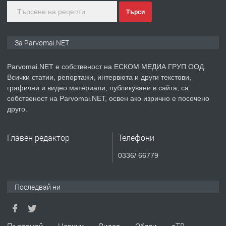
Търси
преди 1 година
ПРЕДЛАГА
Монтажник на малки детайли за
За Parvomai.NET
медицинската индустрия
Parvomai.NET е собственост на ЕСКОМ МЕДИА ГРУП ООД.
Всички статии, репортажи, интервюта и други текстови,
преди 1 година
графични и видео материали, публикувани в сайта, са
собственост на Parvomai.NET, освен ако изрично е посочено
ПРЕДЛАГА
Уроци по Математика
друго.
Главен редактор
Телефони
преди 1 година
0336/ 66779
ПРЕДЛАГА
Продавам апартамент - гр.
Първомай
Последвай ни
преди 1 година
Първомай
Новини
Видео
Обяви
еТВ