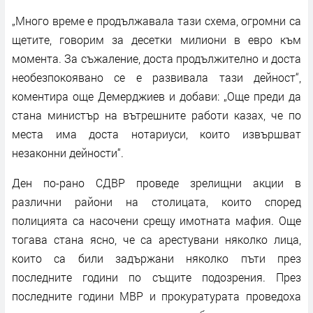
„Много време е продължавала тази схема, огромни са
щетите, говорим за десетки милиони в евро към
момента. За съжаление, доста продължително и доста
необезпокоявано се е развивала тази дейност“,
коментира още Демерджиев и добави: „Още преди да
стана министър на вътрешните работи казах, че по
места има доста нотариуси, които извършват
незаконни дейности“.
Ден по-рано СДВР проведе зрелищни акции в
различни райони на столицата, които според
полицията са насочени срещу имотната мафия. Още
тогава стана ясно, че са арестувани няколко лица,
които са били задържани няколко пъти през
последните години по същите подозрения. През
последните години МВР и прокуратурата проведоха