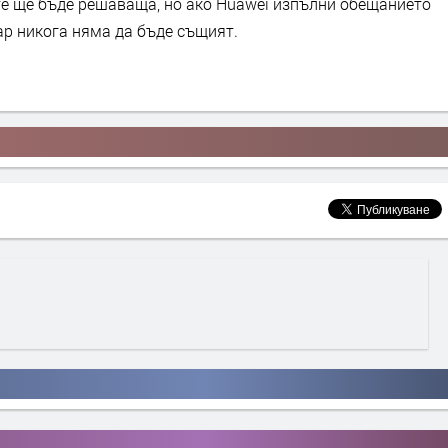
е ще бъде решаваща, но ако Huawei изпълни обещанието
ар никога няма да бъде същият.