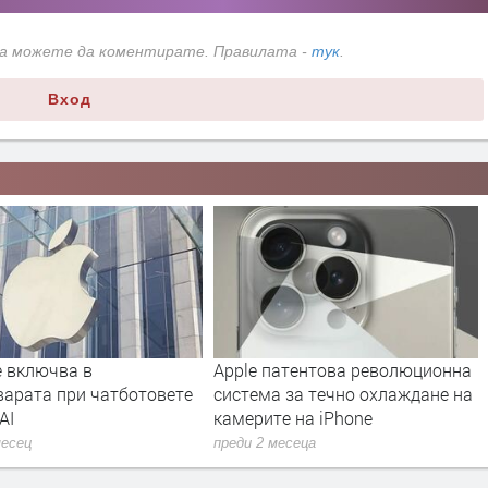
да можете да коментирате. Правилата -
тук
.
Вход
е включва в
Apple патентова революционна
варата при чатботовете
система за течно охлаждане на
 AI
камерите на iPhone
месец
преди 2 месеца