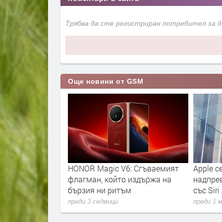
Трябва да сте регистриран потребител за 
Още новини от GSM
ивост в едно?
HONOR Magic V6: Сгъваемият
Apple с
NOR 600 Lite
флагман, който издържа на
надпре
бързия ни ритъм
със Siri
преди 3 седмици
преди 1 