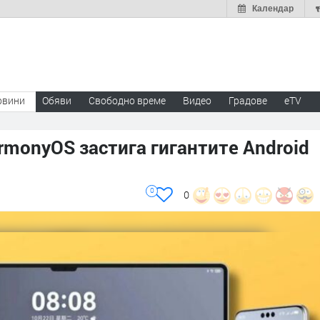
Календар
овини
Обяви
Свободно време
Видео
Градове
eTV
rmonyOS застига гигантите Android
0
0