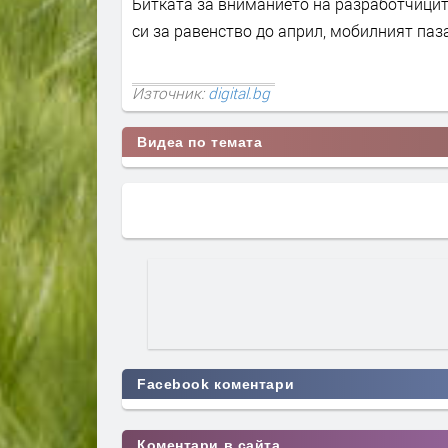
Битката за вниманието на разработчицит
си за равенство до април, мобилният паз
Източник:
digital.bg
Видеа по темата
Facebook коментари
Коментари в сайта