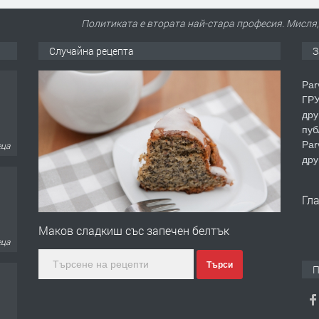
Политиката е втората най-стара професия. Мисля, 
Случайна рецепта
З
Par
ГРУ
дру
пуб
Par
еца
дру
Гл
Маков сладкиш със запечен белтък
еца
Търси
П