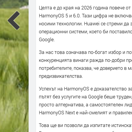
Целта е до края на 2026 година повече о
HarmonyOS 5 и 6.0. Тази цифра не включв
носими технологии. Huawei се стреми да 
операционни системи, което би поставило
Google.
За нас това означава по-богат избор и п
конкуренцията винаги ражда по-добри про
потребителите, показва, че доверието в 
предизвикателства.
Успехът на HarmonyOS е доказателство за
пътят без услугите на Google беше труден
просто алтернатива, а самостоятелен лид
HarmonyOS Next е най-смелият и правиле
Това ще ви позволи да изпитате истинск