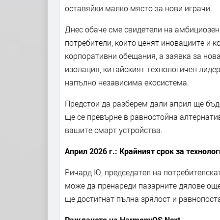
оставяйки малко място за нови играчи.
Днес обаче сме свидетели на амбициозен 
потребители, които ценят иновациите и к
корпоративни обещания, а заявка за нов
изолация, китайският технологичен лиде
напълно независима екосистема.
Предстои да разберем дали април ще бъде
ще се превърне в равностойна алтернатив
вашите смарт устройства.
Април 2026 г.: Крайният срок за техноло
Ричард Ю, председател на потребителскат
може да пренареди пазарните дялове още
ще достигнат пълна зрялост и равнопостав
Раждането на HarmonyOS Next