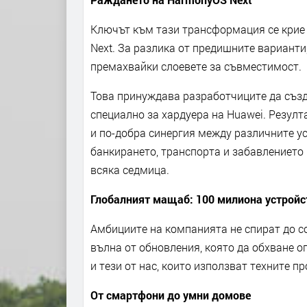
Ключът към тази трансформация се крие
Next. За разлика от предишните варианти
премахвайки слоевете за съвместимост.
Това принуждава разработчиците да съз
специално за хардуера на Huawei. Резулт
и по-добра синергия между различните ус
банкирането, транспорта и забавлението 
всяка седмица.
Глобалният мащаб: 100 милиона устройс
Амбициите на компанията не спират до 
вълна от обновления, която да обхване о
и тези от нас, които използват техните п
От смартфони до умни домове