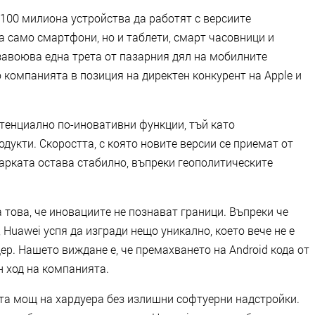
т 100 милиона устройства да работят с версиите
а само смартфони, но и таблети, смарт часовници и
завоюва една трета от пазарния дял на мобилните
 компанията в позиция на директен конкурент на Apple и
отенциално по-иновативни функции, тъй като
дукти. Скоростта, с която новите версии се приемат от
марката остава стабилно, въпреки геополитическите
 това, че иновациите не познават граници. Въпреки че
, Huawei успя да изгради нещо уникално, което вече не е
ер. Нашето виждане е, че премахването на Android кода от
н ход на компанията.
ата мощ на хардуера без излишни софтуерни надстройки.