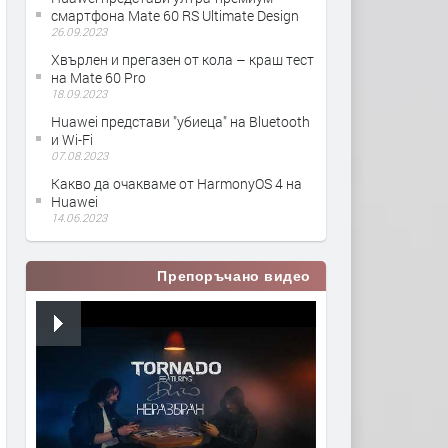
смартфона Mate 60 RS Ultimate Design
26.09.2023
Хвърлен и прегазен от кола – краш тест
на Mate 60 Pro
18.09.2023
Huawei представи "убиеца" на Bluetooth
и Wi-Fi
07.08.2023
Какво да очакваме от HarmonyOS 4 на
Huawei
14.06.2023
Препоръчано видео