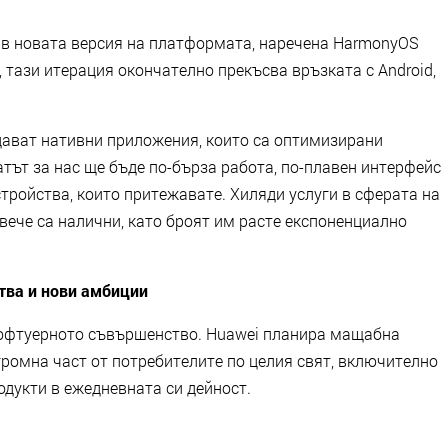
 в новата версия на платформата, наречена HarmonyOS
, тази итерация окончателно прекъсва връзката с Android,
дават нативни приложения, които са оптимизирани
атът за нас ще бъде по-бърза работа, по-плавен интерфейс
тройства, които притежавате. Хиляди услуги в сферата на
вече са налични, като броят им расте експоненциално
тва и нови амбиции
софтуерното съвършенство. Huawei планира мащабна
громна част от потребителите по целия свят, включително
родукти в ежедневната си дейност.