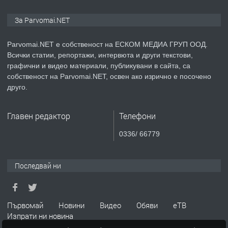
ПРЕДЛАГА
Монтажник на малки детайли за
За Parvomai.NET
медицинската индустрия
Parvomai.NET е собственост на ЕСКОМ МЕДИА ГРУП ООД.
Всички статии, репортажи, интервюта и други текстови,
преди 1 година
графични и видео материали, публикувани в сайта, са
собственост на Parvomai.NET, освен ако изрично е посочено
ПРЕДЛАГА
Уроци по Математика
друго.
Главен редактор
Телефони
преди 1 година
0336/ 66779
ПРЕДЛАГА
Продавам апартамент - гр.
Първомай
Последвай ни
преди 1 година
Първомай
Новини
Видео
Обяви
еТВ
Изпрати ни новина
ТЪРСИ
Търсим работник