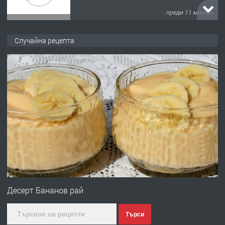
преди 11 месеца
ПРЕДЛАГА
Продава употребявани чисти и
Случайна рецепта
запазени матраци за спални.
преди 1 година
ПРЕДЛАГА
Работа за общи работници
преди 1 година
ПРЕДЛАГА
Първи поход "По стъпките на Ангел
Войвода"
Десерт Бананов рай
Търси
преди 1 година