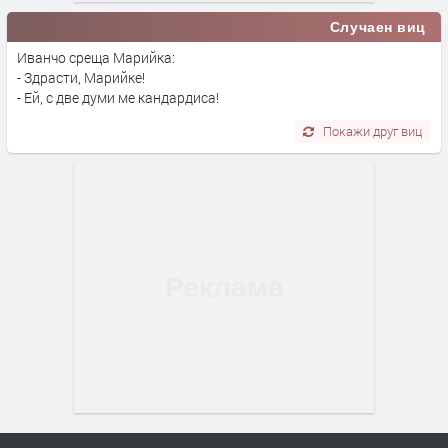
Случаен виц
Иванчо среща Марийка:
- Здрасти, Марийке!
- Ей, с две думи ме кандардиса!
Покажи друг виц