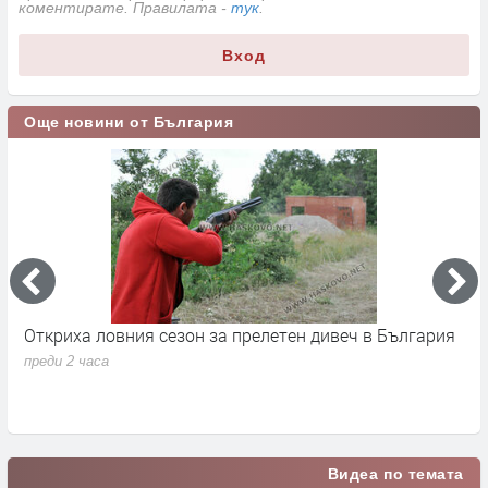
коментирате. Правилата -
тук
.
Вход
Още новини от България
Откриха ловния сезон за прелетен дивеч в България
Н
н
преди 2 часа
п
Видеа по темата