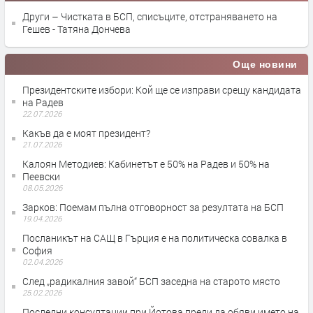
Други – Чистката в БСП, списъците, отстраняването на
Гешев - Татяна Дончева
Още новини
Президентските избори: Кой ще се изправи срещу кандидата
на Радев
22.07.2026
Какъв да е моят президент?
21.07.2026
Калоян Методиев: Кабинетът е 50% на Радев и 50% на
Пеевски
08.05.2026
Зарков: Поемам пълна отговорност за резултата на БСП
19.04.2026
Посланикът на САЩ в Гърция е на политическа совалка в
София
02.04.2026
След „радикалния завой“ БСП заседна на старото място
25.02.2026
Последни консултации при Йотова преди да обяви името на