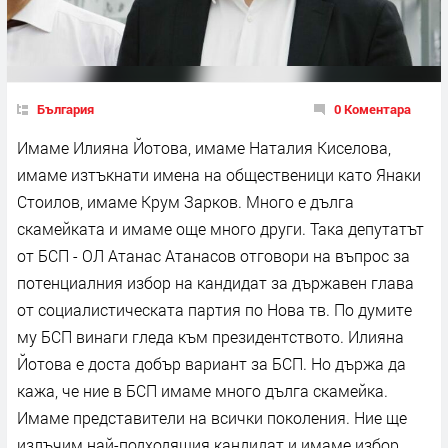
България
0 Коментара
Имаме Илияна Йотова, имаме Наталия Киселова,
имаме изтъкнати имена на общественици като Янаки
Стоилов, имаме Крум Зарков. Много е дълга
скамейката и имаме още много други. Така депутатът
от БСП - ОЛ Атанас Атанасов отговори на въпрос за
потенциалния избор на кандидат за държавен глава
от социалистическата партия по Нова тв. По думите
му БСП винаги гледа към президентството. Илияна
Йотова е доста добър вариант за БСП. Но държа да
кажа, че ние в БСП имаме много дълга скамейка.
Имаме представители на всички поколения. Ние ще
излъчим най-подходящия кандидат и имаме избор,