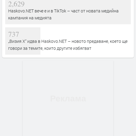
2,629
Haskovo.NET вече е и в TikTok – част от новата медийна
кампания на медията
737
„Визия Х“ идва в Haskovo.NET – новото предаване, което ще
говори за темите, които другите избягват