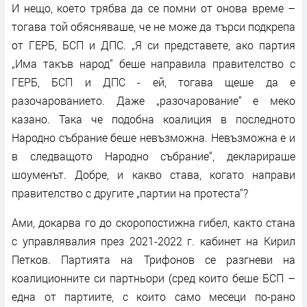
И нещо, което трябва да се помни от онова време –
тогава той обясняваше, че не може да търси подкрепа
от ГЕРБ, БСП и ДПС. „Я си представете, ако партия
„Има такъв народ“ беше направила правителство с
ГЕРБ, БСП и ДПС - ей, тогава щеше да е
разочарованието. Даже „разочарование“ е меко
казано. Така че подобна коалиция в последното
Народно събрание беше невъзможна. Невъзможна е и
в следващото Народно събрание“, декларираше
шоуменът. Добре, и какво става, когато направи
правителство с другите „партии на протеста“?
Ами, докарва го до скоропостижна гибел, както стана
с управлявалия през 2021-2022 г. кабинет на Кирил
Петков. Партията на Трифонов се разгневи на
коалиционните си партньори (сред които беше БСП –
една от партиите, с които само месеци по-рано