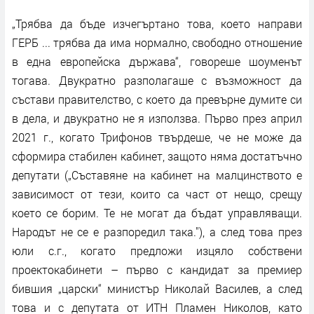
„Трябва да бъде изчегъртано това, което направи
ГЕРБ ... трябва да има нормално, свободно отношение
в една европейска държава“, говореше шоуменът
тогава. Двукратно разполагаше с възможност да
състави правителство, с което да превърне думите си
в дела, и двукратно не я използва. Първо през април
2021 г., когато Трифонов твърдеше, че не може да
сформира стабилен кабинет, защото няма достатъчно
депутати („Съставяне на кабинет на малцинството е
зависимост от тези, които са част от нещо, срещу
което се борим. Те не могат да бъдат управляващи.
Народът не се е разпоредил така."), а след това през
юли с.г., когато предложи изцяло собствени
проектокабинети – първо с кандидат за премиер
бившия „царски“ министър Николай Василев, а след
това и с депутата от ИТН Пламен Николов, като