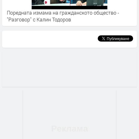
Поредната измама на гражданското общество -
Н
"Разговор" с Калин Тодоров
к