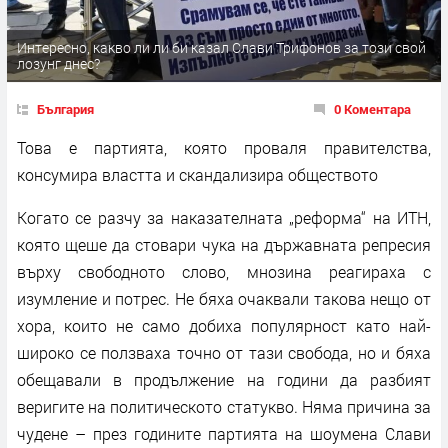
Интересно, какво ли ли би казал Слави Трифонов за този свой
лозунг днес?
България
0 Коментара
Това е партията, която проваля правителства,
консумира властта и скандализира обществото
Когато се разчу за наказателната „реформа“ на ИТН,
която щеше да стовари чука на държавната репресия
върху свободното слово, мнозина реагираха с
изумление и потрес. Не бяха очаквали такова нещо от
хора, които не само добиха популярност като най-
широко се ползваха точно от тази свобода, но и бяха
обещавали в продължение на години да разбият
веригите на политическото статукво. Няма причина за
чудене – през годините партията на шоумена Слави