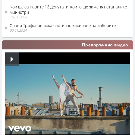
Кои ще са новите 13 депутати, които ще заменят станалите
министри
16.01.2025
Слави Трифонов иска частично касиране на изборите
03.11.2024
Препоръчано видео