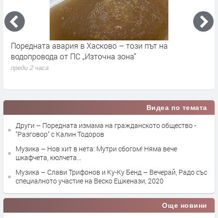
Поредната авария в Хасково – този път на
Д
е.
водопровода от ПС „Източна зона“
п
преди 2 часа
Видеа по темата
Други – Поредната измама на гражданското общество -
"Разговор" с Калин Тодоров
Музика – Нов хит в нета: Мутри сбогом! Няма вече
шкафчета, кюлчета...
Музика – Слави Трифонов и Ку-Ку Бенд – Вечерай, Радо със
специалното участие на Веско Ешкенази, 2020
Още новини