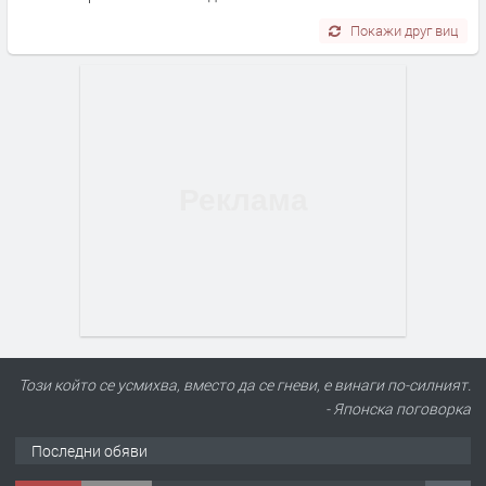
Покажи друг виц
Този който се усмихва, вместо да се гневи, е винаги по-силният.
- Японска поговорка
Последни обяви