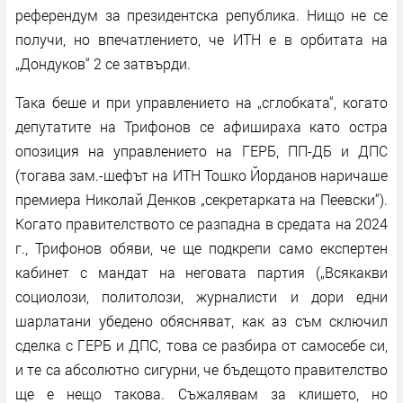
референдум за президентска република. Нищо не се
получи, но впечатлението, че ИТН е в орбитата на
„Дондуков“ 2 се затвърди.
Така беше и при управлението на „сглобката“, когато
депутатите на Трифонов се афишираха като остра
опозиция на управлението на ГЕРБ, ПП-ДБ и ДПС
(тогава зам.-шефът на ИТН Тошко Йорданов наричаше
премиера Николай Денков „секретарката на Пеевски“).
Когато правителството се разпадна в средата на 2024
г., Трифонов обяви, че ще подкрепи само експертен
кабинет с мандат на неговата партия („Всякакви
социолози, политолози, журналисти и дори едни
шарлатани убедено обясняват, как аз съм сключил
сделка с ГЕРБ и ДПС, това се разбира от самосебе си,
и те са абсолютно сигурни, че бъдещото правителство
ще е нещо такова. Съжалявам за клишето, но