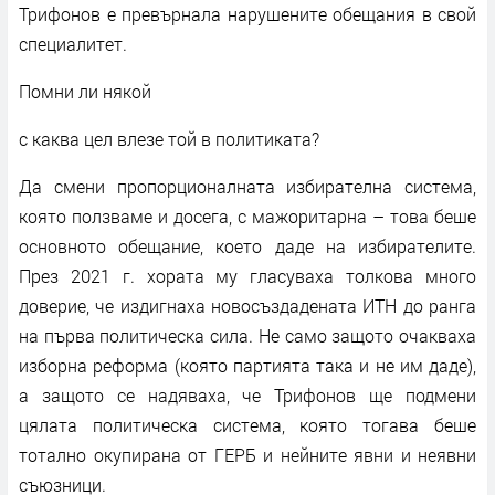
Трифонов е превърнала нарушените обещания в свой
специалитет.
Помни ли някой
с каква цел влезе той в политиката?
Да смени пропорционалната избирателна система,
която ползваме и досега, с мажоритарна – това беше
основното обещание, което даде на избирателите.
През 2021 г. хората му гласуваха толкова много
доверие, че издигнаха новосъздадената ИТН до ранга
на първа политическа сила. Не само защото очакваха
изборна реформа (която партията така и не им даде),
а защото се надяваха, че Трифонов ще подмени
цялата политическа система, която тогава беше
тотално окупирана от ГЕРБ и нейните явни и неявни
съюзници.