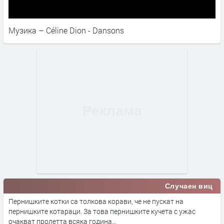
Музика – Céline Dion - Dansons
Случаен виц
Пернишките котки са толкова корави, че не пускат на
пернишките котараци. За това пернишките кучета с ужас
очакват пролетта всяка година...