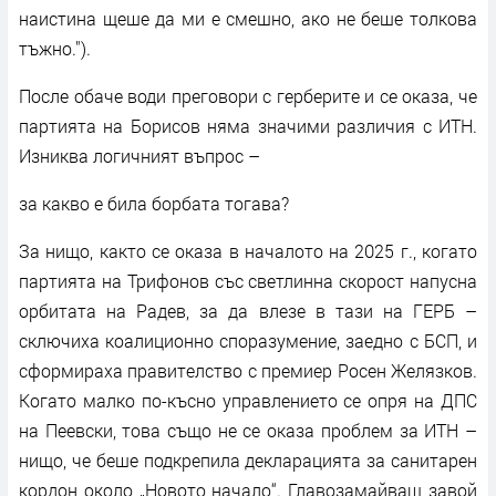
наистина щеше да ми е смешно, ако не беше толкова
тъжно.").
После обаче води преговори с герберите и се оказа, че
партията на Борисов няма значими различия с ИТН.
Изниква логичният въпрос –
за какво е била борбата тогава?
За нищо, както се оказа в началото на 2025 г., когато
партията на Трифонов със светлинна скорост напусна
орбитата на Радев, за да влезе в тази на ГЕРБ –
сключиха коалиционно споразумение, заедно с БСП, и
сформираха правителство с премиер Росен Желязков.
Когато малко по-късно управлението се опря на ДПС
на Пеевски, това също не се оказа проблем за ИТН –
нищо, че беше подкрепила декларацията за санитарен
кордон около „Новото начало“. Главозамайващ завой