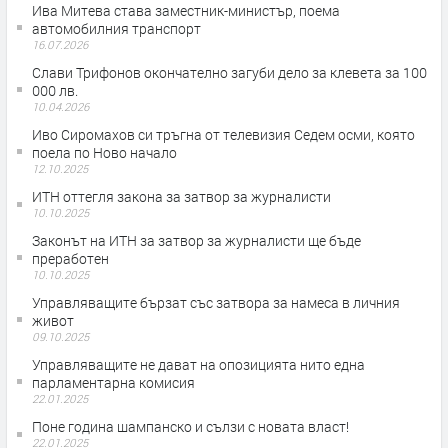
Ива Митева става заместник-министър, поема
автомобилния транспорт
16.07.2026
Слави Трифонов окончателно загуби дело за клевета за 100
000 лв.
10.04.2026
Иво Сиромахов си тръгна от телевизия Седем осми, която
поела по Ново начало
12.10.2025
ИТН оттегля закона за затвор за журналисти
10.10.2025
Законът на ИТН за затвор за журналисти ще бъде
преработен
10.10.2025
Управляващите бързат със затвора за намеса в личния
живот
09.10.2025
Управляващите не дават на опозицията нито една
парламентарна комисия
22.01.2025
Поне година шампанско и сълзи с новата власт!
22.01.2025