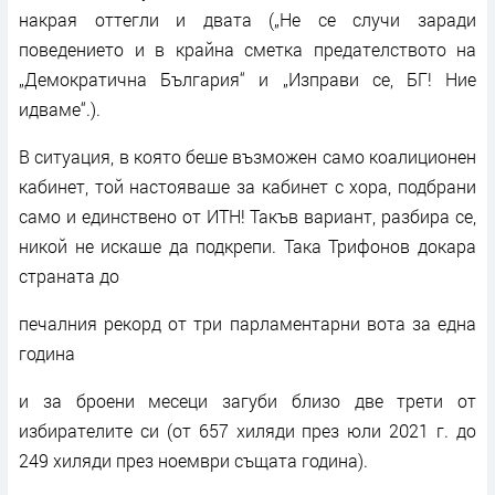
накрая оттегли и двата („Не се случи заради
поведението и в крайна сметка предателството на
„Демократична България“ и „Изправи се, БГ! Ние
идваме“.).
В ситуация, в която беше възможен само коалиционен
кабинет, той настояваше за кабинет с хора, подбрани
само и единствено от ИТН! Такъв вариант, разбира се,
никой не искаше да подкрепи. Така Трифонов докара
страната до
печалния рекорд от три парламентарни вота за една
година
и за броени месеци загуби близо две трети от
избирателите си (от 657 хиляди през юли 2021 г. до
249 хиляди през ноември същата година).