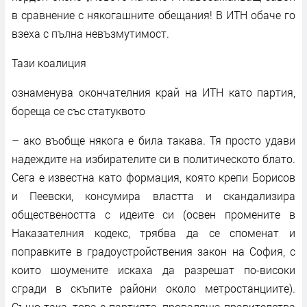
в сравнение с някогашните обещания! В ИТН обаче го
взеха с пълна невъзмутимост.
Тази коалиция
ознаменува окончателния край на ИТН като партия,
бореща се със статуквото
– ако въобще някога е била такава. Тя просто удави
надеждите на избирателите си в политическото блато.
Сега е известна като формация, която крепи Борисов
и Пеевски, консумира властта и скандализира
обществеността с идеите си (освен промените в
Наказателния кодекс, трябва да се споменат и
поправките в градоустройствения закон на София, с
които шоумените искаха да разрешат по-високи
сгради в скъпите райони около метростанциите).
Също така, това е партията, проваляща правителства