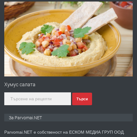
преди 1 година
ПРЕДЛАГА
Работа за общи работници
преди 1 година
ПРЕДЛАГА
Първи поход "По стъпките на Ангел
Войвода"
Хумус салата
Търси
преди 1 година
ПРЕДЛАГА
Монтажник на малки детайли за
За Parvomai.NET
медицинската индустрия
Parvomai.NET е собственост на ЕСКОМ МЕДИА ГРУП ООД.