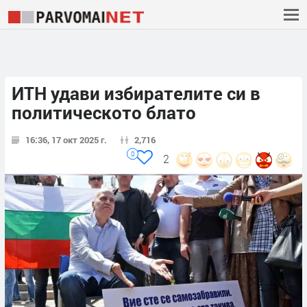
ИТН удави избирателите си в
политическото блато
16:36, 17 окт 2025 г.
2,716
0
2