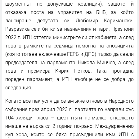
шоументът не допускаше коалиция), защото й
отказаха поста на управител на БНБ, за който
лансираше депутата си Любомир Каримански.
Разразиха се и битки за назначения и пари. През юни
2022 г. ИТН оттегли министрите си от кабинета, а след
това в рамките на седмица помогна на опозицията
(която тогава включваше ГЕРБ и ДПС) първо да свали
председателя на парламента Никола Минчев, а след
това и премиера Кирил Петков. Така пропадна
пореден парламент, а ИТН въобще не се добра до
следващия.
Когато все пак успя да се вмъкне отново в Народното
събрание през април 2023 г., партията го направи със
104 хиляди гласа – шест пъти по-малко, отколкото
имаше на върха си 2 години по-рано. Междувременно
куп хора, които се бяха присъединили към ИТН с