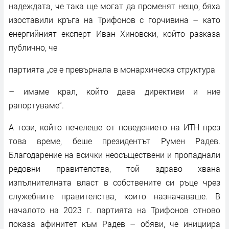
надеждата, че така ще могат да променят нещо, бяха
изоставили кръга на Трифонов с горчивина – като
енергийният експерт Иван Хиновски, който разказа
публично, че
партията „се е превърнала в монархическа структура
– имаме крал, който дава директиви и ние
рапортуваме“.
А този, който печелеше от поведението на ИТН през
това време, беше президентът Румен Радев.
Благодарение на всички неосъществени и пропаднали
редовни правителства, той здраво хвана
изпълнителната власт в собствените си ръце чрез
служебните правителства, които назначаваше. В
началото на 2023 г. партията на Трифонов отново
показа афинитет към Радев – обяви, че инициира