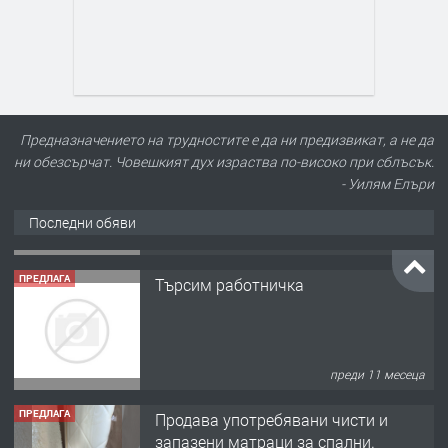
Предназначението на трудностите е да ни предизвикат, а не да
ни обезсърчат. Човешкият дух израства по-високо при сблъсък.
- Уилям Елъри
Последни обяви
ПРЕДЛАГА
Търсим работничка
преди 11 месеца
ПРЕДЛАГА
Продава употребявани чисти и
запазени матраци за спални.