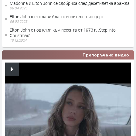
Madonna и Elton John се сдобриха след десетилетна вражда
08.04.2025
Elton John ще оглави благотворителен концерт
05.03.2025
Elton John с нов клип към песента от 1973 г. „Step into
Christmas“
19.12.2024
Препоръчано видео