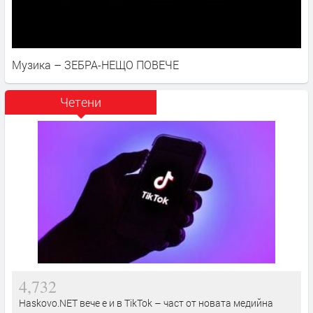
Музика – ЗЕБРА-НЕЩО ПОВЕЧЕ
Четени
4,732
Haskovo.NET вече е и в TikTok – част от новата медийна