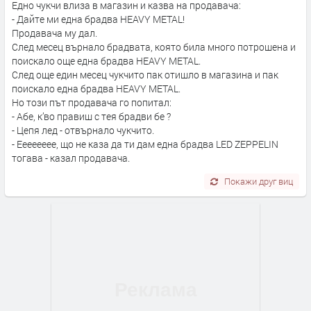
Едно чукчи влиза в магазин и казва на продавача:
- Дайте ми една брадва HEAVY METAL!
Продавача му дал.
След месец върнало брадвата, която била много потрошена и
поискало още една брадва HEAVY METAL.
След още един месец чукчито пак отишло в магазина и пак
поискало една брадва HEAVY METAL.
Но този път продавача го попитал:
- Абе, к’во правиш с тея брадви бе ?
- Цепя лед - отвърнало чукчито.
- Ееееееее, що не каза да ти дам една брадва LED ZEPPELIN
тогава - казал продавача.
Покажи друг виц