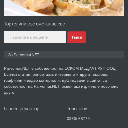
ПРЕДЛАГА
Уроци по Математика
Тортелини със сметанов сос
Търси
преди 1 година
ПРЕДЛАГА
Продавам апартамент - гр.
За Parvomai.NET
Първомай
Parvomai.NET е собственост на ЕСКОМ МЕДИА ГРУП ООД.
Всички статии, репортажи, интервюта и други текстови,
преди 1 година
графични и видео материали, публикувани в сайта, са
собственост на Parvomai.NET, освен ако изрично е посочено
ТЪРСИ
Търсим работник
друго.
Главен редактор
Телефони
преди 1 година
0336/ 66779
ПРЕДЛАГА