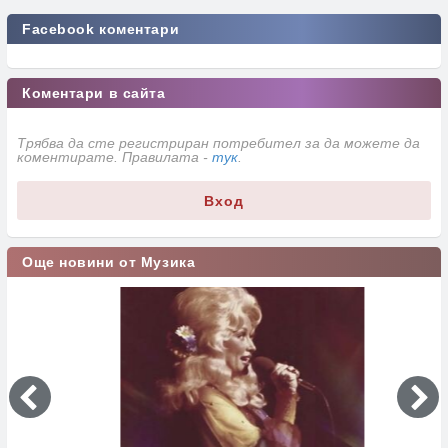
Facebook коментари
Коментари в сайта
Трябва да сте регистриран потребител за да можете да
коментирате. Правилата -
тук
.
Вход
Още новини от Музика