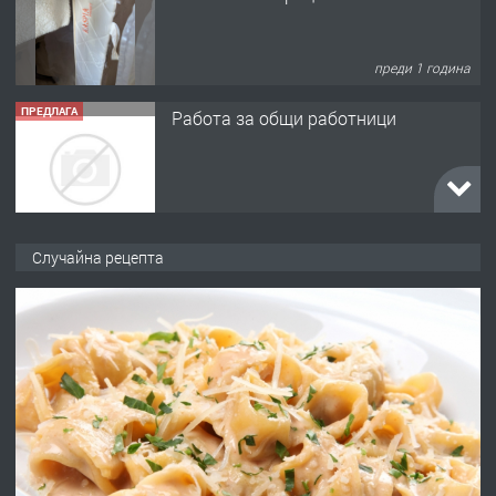
преди 1 година
ПРЕДЛАГА
Работа за общи работници
преди 1 година
ПРЕДЛАГА
Първи поход "По стъпките на Ангел
Случайна рецепта
Войвода"
преди 1 година
ПРЕДЛАГА
Монтажник на малки детайли за
медицинската индустрия
преди 1 година