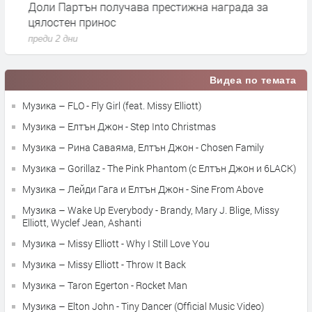
Доли Партън получава престижна награда за
Я
цялостен принос
з
преди 2 дни
п
Видеа по темата
Музика – FLO - Fly Girl (feat. Missy Elliott)
Музика – Елтън Джон - Step Into Christmas
Музика – Рина Саваяма, Елтън Джон - Chosen Family
Музика – Gorillaz - The Pink Phantom (с Елтън Джон и 6LACK)
Музика – Лейди Гага и Елтън Джон - Sine From Above
Музика – Wake Up Everybody - Brandy, Mary J. Blige, Missy
Elliott, Wyclef Jean, Ashanti
Музика – Missy Elliott - Why I Still Love You
Музика – Missy Elliott - Throw It Back
Музика – Taron Egerton - Rocket Man
Музика – Elton John - Tiny Dancer (Official Music Video)