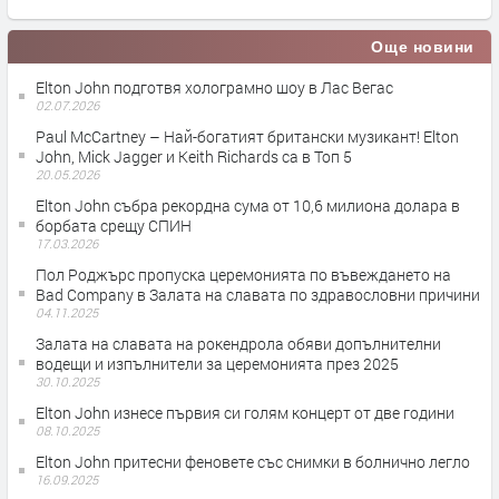
Още новини
Elton John подготвя холограмно шоу в Лас Вегас
02.07.2026
Paul McCartney – Най-богатият британски музикант! Elton
John, Mick Jagger и Keith Richards са в Топ 5
20.05.2026
Elton John събра рекордна сума от 10,6 милиона долара в
борбата срещу СПИН
17.03.2026
Пол Роджърс пропуска церемонията по въвеждането на
Bad Company в Залата на славата по здравословни причини
04.11.2025
Залата на славата на рокендрола обяви допълнителни
водещи и изпълнители за церемонията през 2025
30.10.2025
Elton John изнесе първия си голям концерт от две години
08.10.2025
Elton John притесни феновете със снимки в болнично легло
16.09.2025