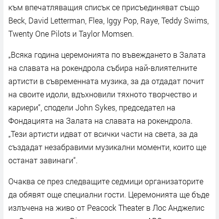
към впечатляващия списък се присъединяват също
Beck, David Letterman, Flea, Iggy Pop, Raye, Teddy Swims,
Twenty One Pilots и Taylor Momsen.
„Всяка година церемонията по въвеждането в Залата
на славата на рокендрола събира най-влиятелните
артисти в съвременната музика, за да отдадат почит
на своите идоли, вдъхновили тяхното творчество и
кариери“, сподели John Sykes, председател на
Фондацията на Залата на славата на рокендрола.
„Тези артисти идват от всички части на света, за да
създадат незабравими музикални моменти, които ще
останат завинаги“.
Очаква се през следващите седмици организаторите
да обявят още специални гости. Церемонията ще бъде
излъчена на живо от Peacock Theater в Лос Анджелис