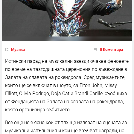
Музика
0 Коментара
Истински парад на музикални звезди очаква феновете
по време на тазгодишната церемония по въвеждане в
Залата на славата на рокендрола. Сред музикантите,
които ще се включат в шоуто, са Elton John, Missy
Elliott, Olivia Rodrigo, Doja Cat и Brandi Carlile, съобщиха
от Фондацията на Залата на славата на рокендрола,
която организира събитието.
Все още не е ясно кои от тях ще излязат на сцената за
музикални изпълнения и кои ще връчват награди, но