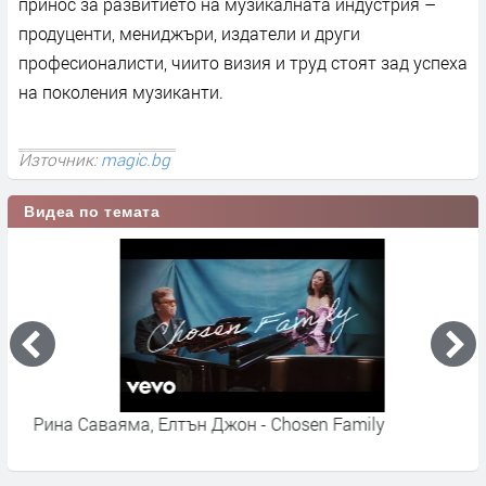
принос за развитието на музикалната индустрия –
продуценти, мениджъри, издатели и други
професионалисти, чиито визия и труд стоят зад успеха
на поколения музиканти.
Източник:
magic.bg
Видеа по темата
Рина Саваяма, Елтън Джон - Chosen Family
G