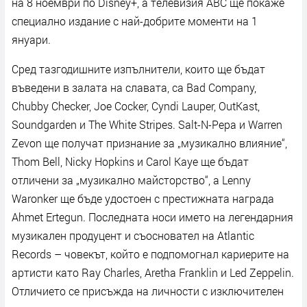
на 8 ноември по Disney+, а телевизия ABC ще покаже
специално издание с най-добрите моменти на 1
януари.
Сред тазгодишните изпълнители, които ще бъдат
въведени в залата на славата, са Bad Company,
Chubby Checker, Joe Cocker, Cyndi Lauper, OutKast,
Soundgarden и The White Stripes. Salt-N-Pepa и Warren
Zevon ще получат признание за „музикално влияние“,
Thom Bell, Nicky Hopkins и Carol Kaye ще бъдат
отличени за „музикално майсторство“, а Lenny
Waronker ще бъде удостоен с престижната награда
Ahmet Ertegun. Последната носи името на легендарния
музикален продуцент и съосновател на Atlantic
Records – човекът, който е подпомогнал кариерите на
артисти като Ray Charles, Aretha Franklin и Led Zeppelin.
Отличието се присъжда на личности с изключителен