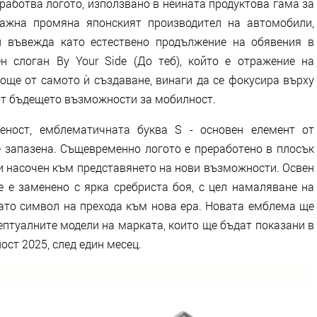
работва логото, използвано в нейната продуктова гама за
важна промяна японският производител на автомобили,
и въвежда като естествено продължение на обявения в
н слоган By Your Side (До теб), който е отражение на
още от самото ѝ създаване, винаги да се фокусира върху
 от бъдещето възможности за мобилност.
еност, емблематичната буква S - основен елемент от
е запазена. Същевременно логото е преработено в плосък
 и насочен към представянето на нови възможности. Освен
 е заменено с ярка сребриста боя, с цел намаляване на
като символ на прехода към нова ера. Новата емблема ще
птуалните модели на марката, които ще бъдат показани в
ст 2025, след един месец.