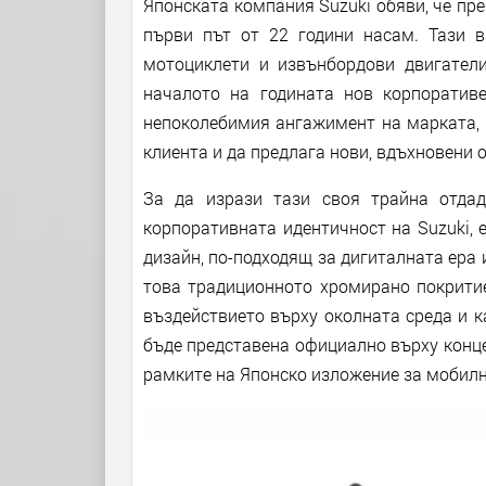
Японската компания Suzuki обяви, че пре
първи път от 22 години насам. Тази 
мотоциклети и извънбордови двигател
началото на годината нов корпоративе
непоколебимия ангажимент на марката, 
клиента и да предлага нови, вдъхновени
За да изрази тази своя трайна отдад
корпоративната идентичност на Suzuki, 
дизайн, по-подходящ за дигиталната ера
това традиционното хромирано покритие
въздействието върху околната среда и 
бъде представена официално върху конце
рамките на Японско изложение за мобилно