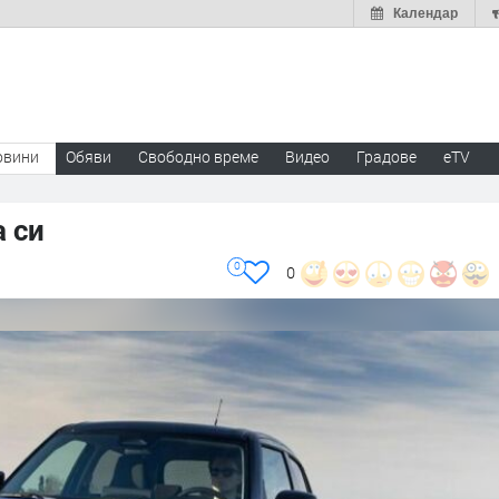
Календар
овини
Обяви
Свободно време
Видео
Градове
eTV
 си
0
0