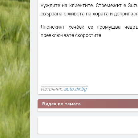
нуждите на клиентите. Стремежът е Suzu
свързана с живота на хората и допринас
Японският хечбек се промушва чевр
превключвате скоростите
Източник:
auto.dir.bg
Видеа по темата