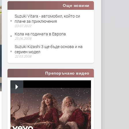
Още новини
Suzuki Vitara - автомобил, който си
плаче за приключения
03.07.2022
Кола на годината в Европа
23.06.2008
Suzuki Kizashi 3 ще бъде основа и на
сериен модел
22.03.2008
Препоръчано видео