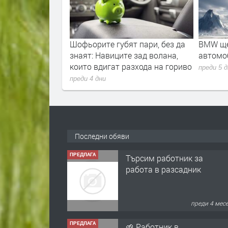
т пари, без да
BMW ще залее пазара с нови
Луксозе
е зад волана,
автомобили до края на 2027 г.
заключ
азхода на гориво
Китай
преди 5 дни
преди 1 
Последни обяви
ПРЕДЛАГА
🌱 Работник в
разсадник
преди 4 мес
ПРЕДЛАГА
Търсим работничка