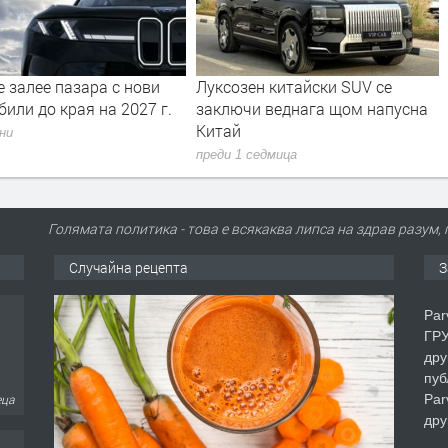
н китайски SUV се
BMW XM не е просто SUV –
и веднага щом напусна
това е най-екстремният модел
на BMW M
седмица
преди 1 седмица
Голямата политика - това е всякаква липса на здрав разум
Случайна рецепта
З
Par
ГРУ
дру
пуб
Par
еца
дру