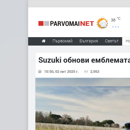
°C
38
Първомай
България
Светът
Н
Suzuki обнови емблемата
10:50, 02 окт 2025 г.
2,953