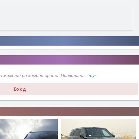
да можете да коментирате. Правилата -
тук
.
Вход