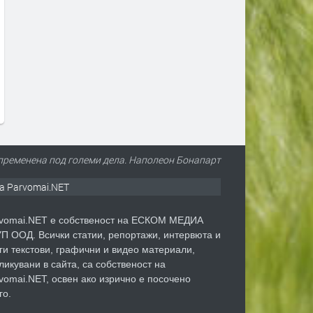
Aston Martin пусна лимитирана
Новата Honda Prelude ви
серия на Vanquish по случай 25-
пленява, без да ви разор
ия му юбилей
преди 2 седмици
преди 2 седмици
, пременена под големи дела. Наполеон Бонапарт
а Parvomai.NET
vomai.NET е собственост на ЕСКОМ МЕДИА
П ООД. Всички статии, репортажи, интервюта и
ги текстови, графични и видео материали,
ликувани в сайта, са собственост на
vomai.NET, освен ако изрично е посочено
го.