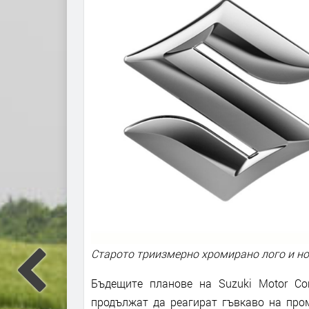
Старото триизмерно хромирано лого и но
Бъдещите планове на Suzuki Motor Co
продължат да реагират гъвкаво на пром