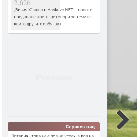
2,626
„Визия Х“ идва в Haskovo.NET – новото
предаване, което ще говори за темите,
които другите избягват
Случаен виц
Лотария - това не е лов на успех, а лов на