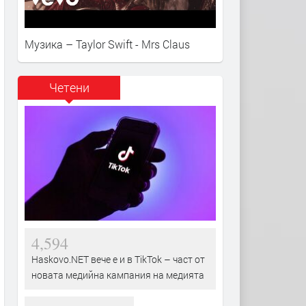
Музика – Taylor Swift - Mrs Claus
Четени
4,594
Haskovo.NET вече е и в TikTok – част от
новата медийна кампания на медията