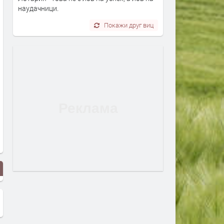
наудачници.
Покажи друг виц