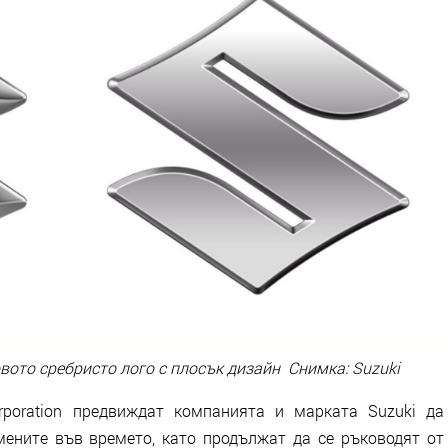
вото сребристо лого с плосък дизайн Снимка: Suzuki
rporation предвиждат компанията и марката Suzuki да
ените във времето, като продължат да се ръководят от