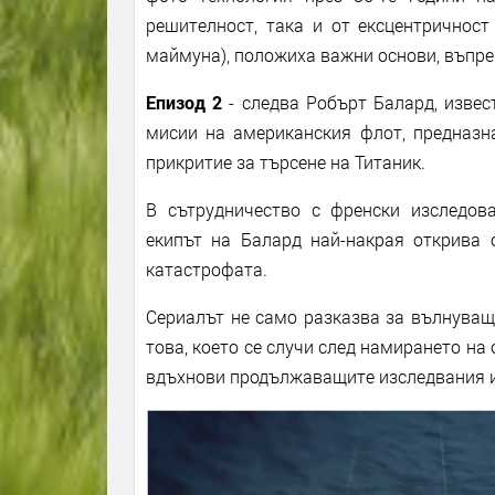
решителност, така и от ексцентричнос
маймуна), положиха важни основи, въпрек
Епизод 2
- следва Робърт Балард, извес
мисии на американския флот, предназна
прикритие за търсене на Титаник.
В сътрудничество с френски изследова
екипът на Балард най-накрая открива о
катастрофата.
Сериалът не само разказва за вълнуващо
това, което се случи след намирането на
вдъхнови продължаващите изследвания и