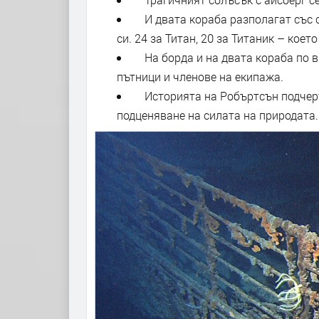
И двата кораба разполагат със с
си. 24 за Титан, 20 за Титаник – коет
На борда и на двата кораба по в
пътници и членове на екипажа.
Историята на Робъртсън подчерт
подценяване на силата на природата.