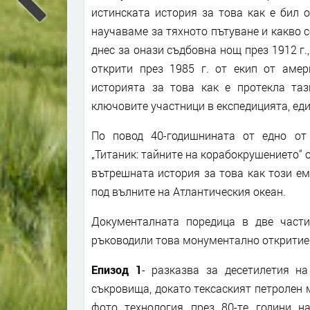
истинската история за това как е бил о
научаваме за тяхното пътуване и какво с
днес за онази съдбовна нощ през 1912 г.
открити през 1985 г. от екип от амер
историята за това как е протекла таз
ключовите участници в експедицията, един
По повод 40-годишнината от едно от 
„Титаник: тайните на корабокрушението“ 
вътрешната история за това как този е
под вълните на Атлантическия океан.
Документалната поредица в две части
ръководили това монументално откритие
Епизод 1
- разказва за десетилетия н
съкровища, докато тексаският петролен
фото технология през 80-те години на