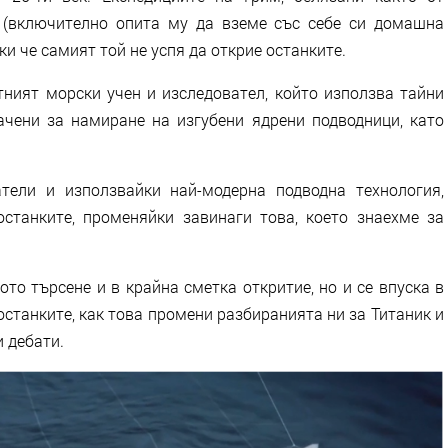
т (включително опита му да вземе със себе си домашна
и че самият той не успя да открие останките.
тният морски учен и изследовател, който използва тайни
чени за намиране на изгубени ядрени подводници, като
тели и използвайки най-модерна подводна технология,
станките, променяйки завинаги това, което знаехме за
то търсене и в крайна сметка откритие, но и се впуска в
 останките, как това промени разбиранията ни за Титаник и
 дебати.