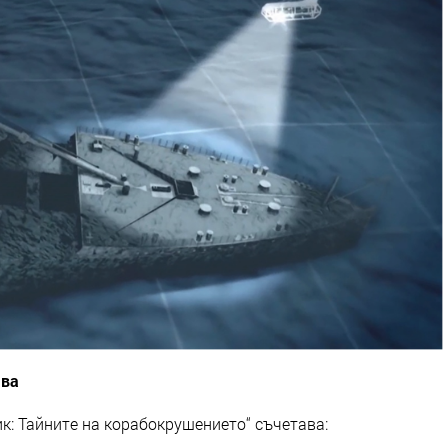
ява
к: Тайните на корабокрушението“ съчетава: