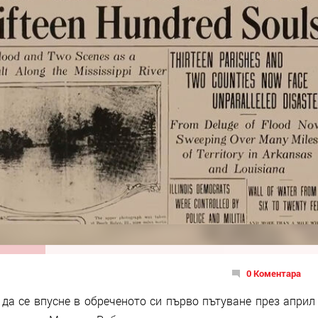
0 Коментара
 да се впусне в обреченото си първо пътуване през април