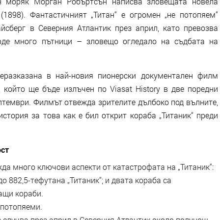
ен моряк Морган Робъртсън написва зловещата новела
(1898). Фантастичният „Титан“ е огромен „не потопяем“
айсберг в Северния Атлантик през април, като превозва
рде много пътници – зловещо огледало на съдбата на
реразказана в най-новия пионерски документален филм
, който ще бъде излъчен по Viasat History в двe поредни
ептември. Филмът отвежда зрителите дълбоко под вълните,
стория за това как е бил открит кораба „Титаник“ преди
ост
 много ключови аспекти от катастрофата на „Титаник“:
о 882,5-тефутана „Титаник“; и двата кораба са
ащи кораби.
епотопяеми.
 случва през април в Северния Атлантик около полунощ.