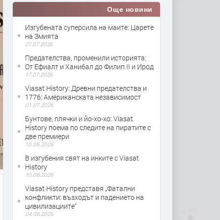
Още новини
Изгубената суперсила на маите: Царете
на Змията
27.07.2026
Предателства, променили историята:
От Ефиалт и Ханибал до Филип II и Ирод
17.07.2026
Viasat History: Древни предателства и
1776: Американската независимост
01.07.2026
Бунтове, плячки и йо-хо-хо: Viasat
History поема по следите на пиратите с
две премиери
10.06.2026
В изгубения свят на инките с Viasat
History
10.06.2026
Viasat History представя „Фатални
конфликти: възходът и падението на
цивилизациите“
04.06.2026