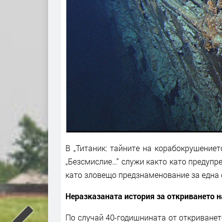
В „Титаник: тайните на корабокрушениет
„Безсмислие…“ служи както като предупре
като зловещо предзнаменование за една 
Неразказаната история за откриването н
По случай 40-годишнината от откриването