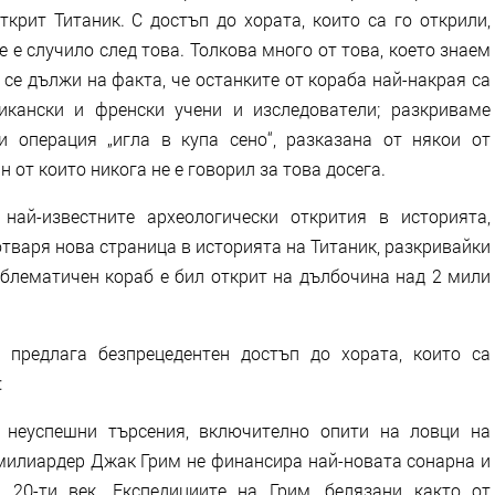
ткрит Титаник. С достъп до хората, които са го открили,
е е случило след това. Толкова много от това, което знаем
, се дължи на факта, че останките от кораба най-накрая са
икански и френски учени и изследователи; разкриваме
и операция „игла в купа сено“, разказана от някои от
 от които никога не е говорил за това досега.
най-известните археологически открития в историята,
отваря нова страница в историята на Титаник, разкривайки
мблематичен кораб е бил открит на дълбочина над 2 мили
 предлага безпрецедентен достъп до хората, които са
:
а неуспешни търсения, включително опити на ловци на
 милиардер Джак Грим не финансира най-новата сонарна и
 20-ти век. Експедициите на Грим, белязани както от