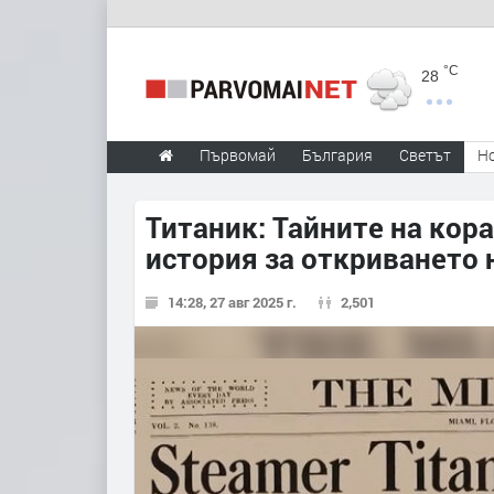
°C
28
Първомай
България
Светът
Н
Титаник: Тайните на кор
история за откриването 
14:28, 27 авг 2025 г.
2,501