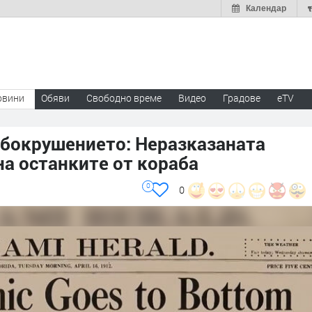
Календар
овини
Обяви
Свободно време
Видео
Градове
eTV
абокрушението: Неразказаната
на останките от кораба
0
0