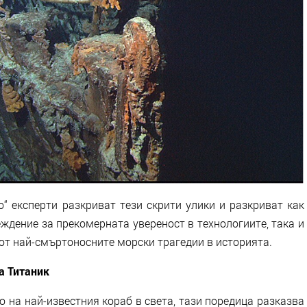
о“ експерти разкриват тези скрити улики и разкриват как
ждение за прекомерната увереност в технологиите, така и
от най-смъртоносните морски трагедии в историята.
а Титаник
 на най-известния кораб в света, тази поредица разказва