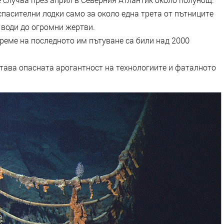
пасителни лодки само за около една трета от пътниците
о води до огромни жертви.
реме на последното им пътуване са били над 2000
ава опасната арогантност на технологиите и фаталното