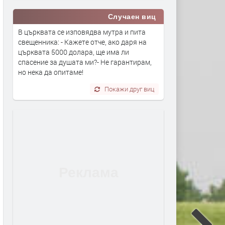
Случаен виц
В църквата се изповядва мутра и пита
свещенника: - Кажете отче, ако даря на
църквата 5000 долара, ще има ли
спасение за душата ми?- Не гарантирам,
но нека да опитаме!
Покажи друг виц