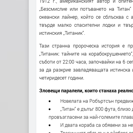
1912 г., американският автор и опит
„Безсмислие или потъването на Титан“ 
океански лайнер, който се сблъсква с 
твърде малко спасителни лодки и твъ
истинския „Титаник“.
Тази странна пророческа история е п
„Титаник: тайните на корабокрушението“
съботи от 22:00 часа, започвайки на 6 с
за да разкрие завладяващата истинска и
четиридесет години.
Зловещи паралели, които станаха реалн
Новелата на Робъртсън предвижда
„Титан“ е дълъг 800 фута, близо д
провъзгласени за най-големите плав
И двата кораба са обявени за н
Трагичният сблъсък с айсберг се