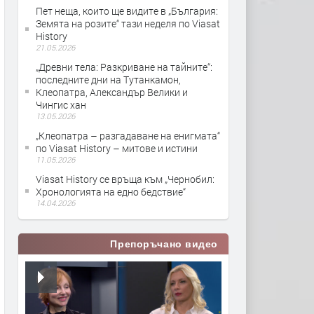
Пет неща, които ще видите в „България:
Земята на розите“ тази неделя по Viasat
History
21.05.2026
„Древни тела: Разкриване на тайните“:
последните дни на Тутанкамон,
Клеопатра, Александър Велики и
Чингис хан
13.05.2026
„Клеопатра – разгадаване на енигмата“
по Viasat History – митове и истини
11.05.2026
Viasat History се връща към „Чернобил:
Хронологията на едно бедствие“
14.04.2026
Препоръчано видео