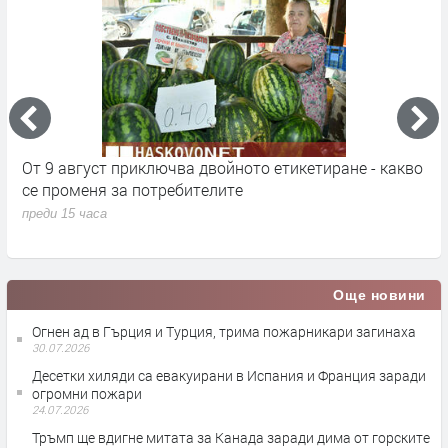
кт
От 9 август приключва двойното етикетиране - какво
М
се променя за потребителите
к
преди 15 часа
п
Още новини
Огнен ад в Гърция и Турция, трима пожарникари загинаха
30.07.2026
Десетки хиляди са евакуирани в Испания и Франция заради
огромни пожари
24.07.2026
Тръмп ще вдигне митата за Канада заради дима от горските