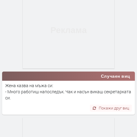
Случаен виц
Жена казва на мъжа си:
- Много работиш напоследък. Чак и насън викаш секретарката
си.
Покажи друг виц