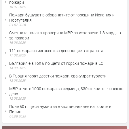
пожари
18.07.2026
Пожари бушуват в обхванатите от горещини Испания и
Португалия
04.07.2026
Сметната палата проверява МВР за изхарчени 1,3 млрд.лв
за пожари
16.06.2026
111 пожара са изгасени за денонощие в страната
17.08.2025
България е в Топ 5 по щети от горски пожари в ЕС
14.08.2025
В Гърция горят десетки пожари, евакуират туристи
13.08.2025
МВР отчете 1000 пожара за седмица, 330 от които - човешко
дело
12.08.2025
Поне 50 г. ще са нужни за възстановяване на горите в
Пирин
04.08.2025