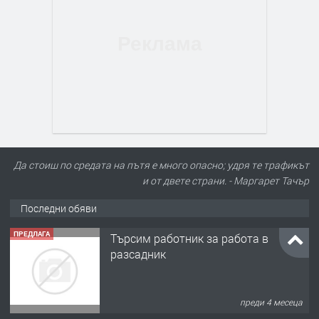
Да стоиш по средата на пътя е много опасно; удря те трафикът
и от двете страни. - Маргарет Тачър
Последни обяви
ПРЕДЛАГА
Търсим работник за работа в
разсадник
преди 4 месеца