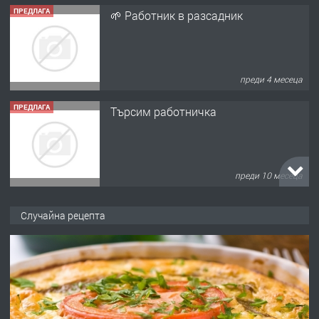
ПРЕДЛАГА
🌱 Работник в разсадник
преди 4 месеца
ПРЕДЛАГА
Търсим работничка
преди 10 месеца
ПРЕДЛАГА
Продава употребявани чисти и
Случайна рецепта
запазени матраци за спални.
преди 1 година
ПРЕДЛАГА
Работа за общи работници