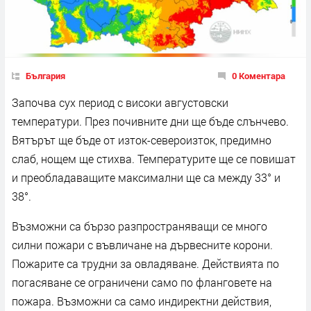
България
0 Коментара
Започва сух период с високи августовски
температури. През почивните дни ще бъде слънчево.
Вятърът ще бъде от изток-североизток, предимно
слаб, нощем ще стихва. Температурите ще се повишат
и преобладаващите максимални ще са между 33° и
38°.
Възможни са бързо разпространяващи се много
силни пожари с въвличане на дървесните корони.
Пожарите са трудни за овладяване. Действията по
погасяване се ограничени само по фланговете на
пожара. Възможни са само индиректни действия,