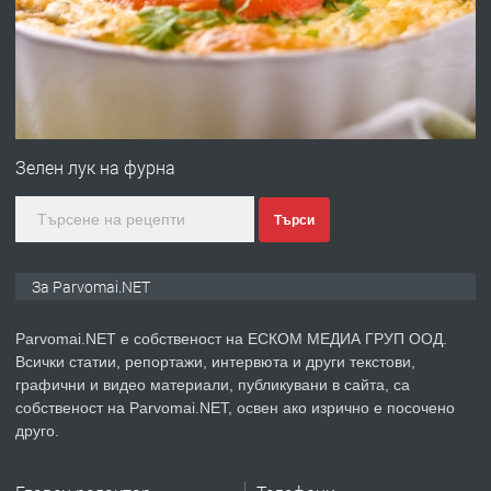
преди 1 година
ПРЕДЛАГА
Първи поход "По стъпките на Ангел
Войвода"
Зелен лук на фурна
Търси
преди 1 година
ПРЕДЛАГА
Монтажник на малки детайли за
За Parvomai.NET
медицинската индустрия
Parvomai.NET е собственост на ЕСКОМ МЕДИА ГРУП ООД.
Всички статии, репортажи, интервюта и други текстови,
преди 1 година
графични и видео материали, публикувани в сайта, са
собственост на Parvomai.NET, освен ако изрично е посочено
ПРЕДЛАГА
Уроци по Математика
друго.