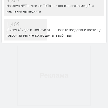
Haskovo.NET вече е и в TikTok – част от новата медийна
кампания на медията
1,405
„Визия Х“ идва в Haskovo.NET – новото предаване, което ще
говори за темите, които другите избягват