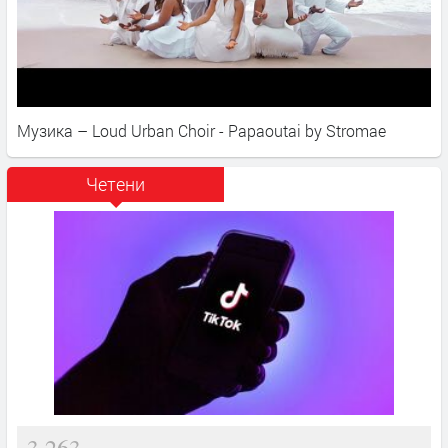
Музика – Loud Urban Choir - Papaoutai by Stromae
Четени
3,263