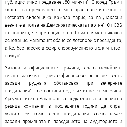
публицистично предаване „60 минути“. Според Тръмп
екипът на предаването е монтирал свое интервю с
неговата съперничка Камала Харис, за да „наклони
везните в полза на Демократическата партия“. От CBS
отговориха, че претенциите на Тръмп нямат никакво
основание. Paramount обаче се договори с президента,
а Колбер нарече в ефир споразумението „голям тлъст
подкуп“.
Затова и официалните причини, които медийният
гигант изтъква - „чисто финансово решение, взето
заради трудната обстановка при вечерните
предавания“ - се поставя под съмнение от мнозина.
Аргументите на Paramount се подкрепят от решения на
редица компании в последните години да спрат
живите си коментарни предавания късно вечер
заради промяната в поведението на аудиторията и