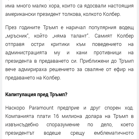
има много малко хора, които са ядосвали настоящия
американски президент толкова, колкото Колбер.
През годините Тръмп е наричал популярния водещ
„мръсник“, който „няма талант“. Самият Колбер
отправя остри критики към поведението на
администрацията му и кани противници на
президента в предаването си. Приближени до Тръмп
вече адмирираха решението за сваляне от ефир на
предаването на Колбер.
Капитулация пред Тръмп?
Наскоро Paramount предприе и друг спорен ход.
Компанията плати 16 милиона долара на Тръмп в
извънсъдебно споразумение по дело, което
президентът водеше срещу емблематичното