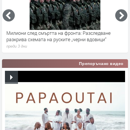
Милиони след смъртта на фронта: Разследване
Г
разкрива схемата на руските „черни вдовици“
в
преди 3 дни
п
Препоръчано видео