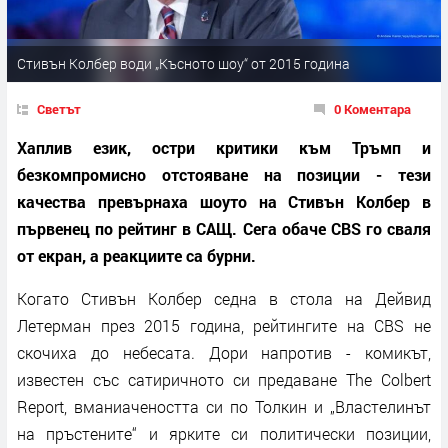
Стивън Колбер води „Късното шоу“ от 2015 година
Светът
0 Коментара
Хаплив език, остри критики към Тръмп и
безкомпромисно отстояване на позиции - тези
качества превърнаха шоуто на Стивън Колбер в
първенец по рейтинг в САЩ. Сега обаче CBS го сваля
от екран, а реакциите са бурни.
Когато Стивън Колбер седна в стола на Дейвид
Летерман през 2015 година, рейтингите на CBS не
скочиха до небесата. Дори напротив - комикът,
известен със сатиричното си предаване The Colbert
Report, вманиачеността си по Толкин и „Властелинът
на пръстените“ и ярките си политически позиции,