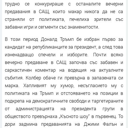
трудно се конкурираше с останалите вечерни
предавания в САЩ, които макар никога да не са
страняли от политиката, печелиха зрители със
забавни игри и сегменти със знаменитости.
В този период Доналд Тръмп бе избран първо за
кандидат на републиканците за президент, а след това
изненадващо спечели и изборите. Почти всяко
вечерно предаване в САЩ започва със забавен и
саркастичен коментар на водещия на актуалните
събития. Колбер обаче ги превърна в запазената си
марка. Хапливият му хумор, несъгласието му с
политиката на Тръмп и отстояването на позиции в
подкрепа на демократичните свободи и таргетираните
от администрацията на президента групи в
обществото превърнаха „Късното шоу“ в първенец. То
дори задмина предаванията на Джими Фалън и