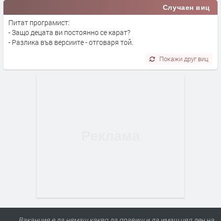
Случаен виц
Питат програмист:
- Защо децата ви постоянно се карат?
- Разлика във версиите - отговаря той.
Покажи друг виц
Ваканция е да нямаш какво да правиш и да имаш цял ден на