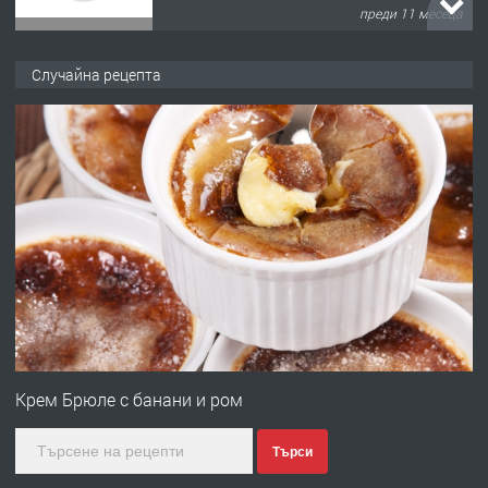
преди 11 месеца
ПРЕДЛАГА
Продава употребявани чисти и
Случайна рецепта
запазени матраци за спални.
преди 1 година
ПРЕДЛАГА
Работа за общи работници
преди 1 година
ПРЕДЛАГА
Първи поход "По стъпките на Ангел
Войвода"
Крем Брюле с банани и ром
Търси
преди 1 година