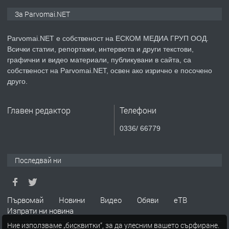
ПРЕДЛАГА
Монтажник на малки детайли за
За Parvomai.NET
медицинската индустрия
Parvomai.NET е собственост на ЕСКОМ МЕДИА ГРУП ООД.
Всички статии, репортажи, интервюта и други текстови,
преди 1 година
графични и видео материали, публикувани в сайта, са
собственост на Parvomai.NET, освен ако изрично е посочено
ПРЕДЛАГА
Уроци по Математика
друго.
Главен редактор
Телефони
преди 1 година
0336/ 66779
ПРЕДЛАГА
Продавам апартамент - гр.
Първомай
Последвай ни
преди 1 година
Първомай
Новини
Видео
Обяви
еТВ
Изпрати ни новина
ТЪРСИ
Търсим работник
Ние използваме „бисквитки“, за да улесним вашето сърфиране.