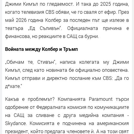
Джими Кимъл по гледаемост. И така до 2025 година,
когато телевизия CBS oбяви, че го сваля от ефир. През
май 2026 година Колбер за последен път ще излезе в
театъра „Ед Съливън“. Официалната причина е
финансова, но реакциите в САЩ са бурни.
Войната между Колбер и Тръмп
„Обичам те, Стивън“, написа колегата му Джими
Кимъл, след като новината бе официално оповестена.
Кимъл отправи и директно послание към CBS: „Да го
д*хате."
Какъв е проблемът? Компанията Paramount търси
одобрение от Федералната комисия по комуникациите
на САЩ за сливане с друга медийна компания -
Skydance. Комисията е подчинена на американския
президент, който предлага членовете ѝ. А на този свят