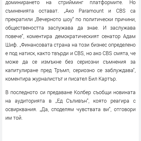
доминирането на стрийминг платформите. Но
съмненията остават. „Ако Paramount и CBS са
прекратили „Вечерното шоу“ по политически причини,
обществеността заслужава да знае. И заслужава
повече“, коментира демократическият сенатор Адам
Шиф. „Финансовата страна на този бизнес определено
е под натиск, както твърди и CBS, но ако CBS смята, че
може да се измъкне без сериозни съмнения за
капитулиране пред Тръмп, сериозно се заблуждава“,
коментира журналистът и писател Бил Картър.
В последното си предаване Колбер съобщи новината
на аудиторията в „Ед Съливън“, която реагира с
освирквания. „Да, споделям чувствата ви“, отговори
им той.