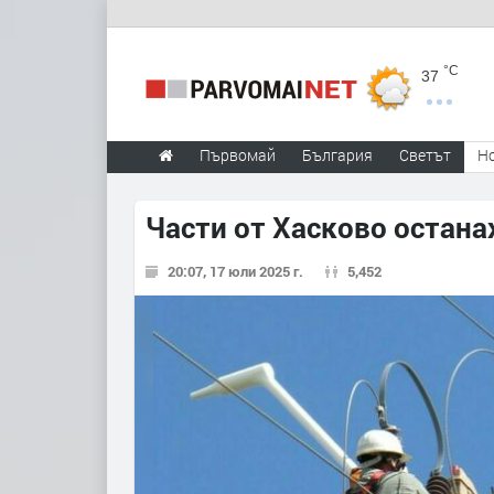
°C
37
Първомай
България
Светът
Н
Части от Хасково остана
20:07, 17 юли 2025 г.
5,452