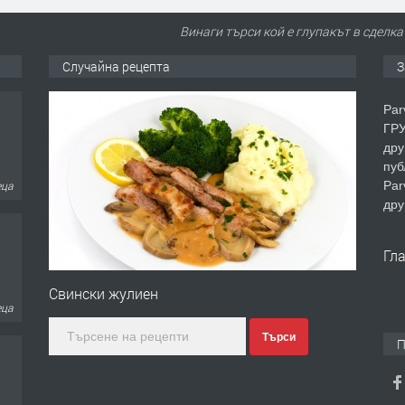
Винаги търси кой е глупакът в сделкат
Случайна рецепта
З
Par
ГРУ
дру
пуб
Par
еца
дру
Гл
Свински жулиен
еца
Търси
П