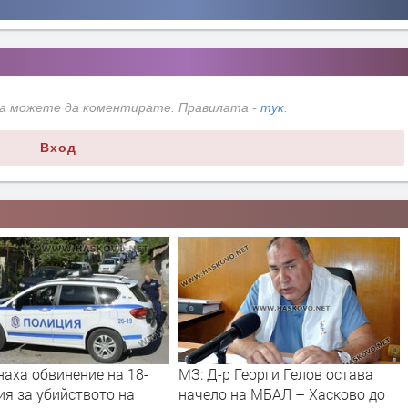
да можете да коментирате. Правилата -
тук
.
Вход
аха обвинение на 18-
МЗ: Д-р Георги Гелов остава
я за убийството на
начело на МБАЛ – Хасково до