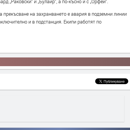
д „Раковски“ и „Булаир“, а по-късно и с „Орфей“.
 прекъсване на захранването е авария в подземни линии
включително и в подстанция. Екипи работят по