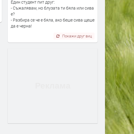
неделя
Един студент пит друг:
преди 18 часа
- Съжалявам, но блузата ти бяла или сива
преди 11 часа
е?
- Разбира се че е бяла, ако беше сива щеше
да е черна!
Покажи друг виц