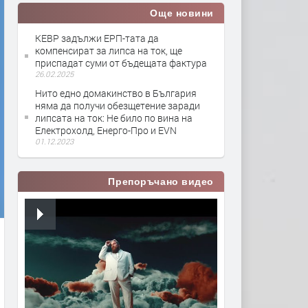
Още новини
КЕВР задължи ЕРП-тата да
компенсират за липса на ток, ще
приспадат суми от бъдещата фактура
26.02.2025
Нито едно домакинство в България
няма да получи обезщетение заради
липсата на ток: Не било по вина на
Електрохолд, Енерго-Про и EVN
01.12.2023
Препоръчано видео