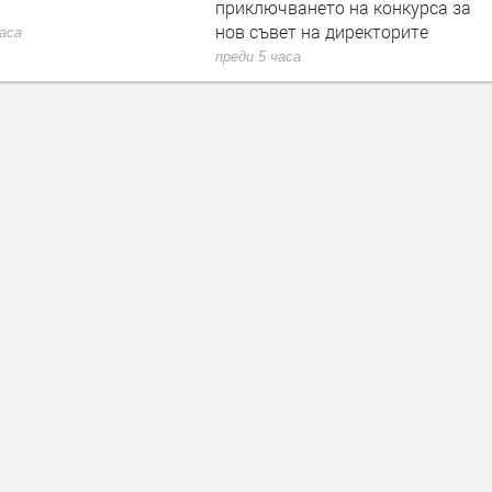
приключването на конкурса за
нов съвет на директорите
часа
преди 5 часа