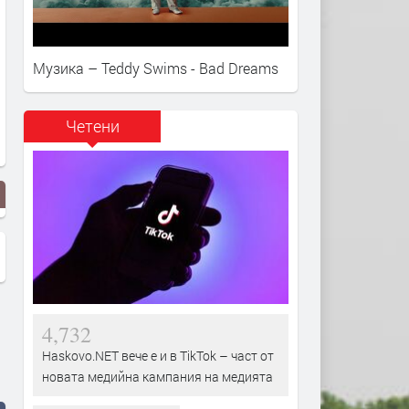
Музика – Teddy Swims - Bad Dreams
Четени
4,732
Haskovo.NET вече е и в TikTok – част от
новата медийна кампания на медията