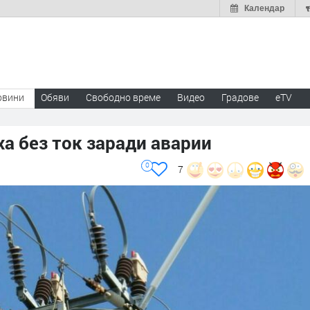
Календар
овини
Обяви
Свободно време
Видео
Градове
eTV
ха без ток заради аварии
0
7