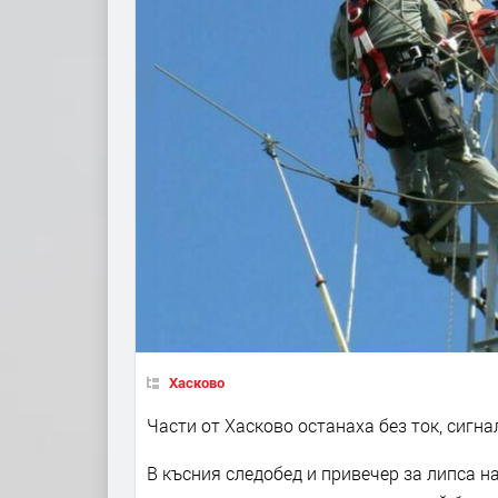
Хасково
Части от Хасково останаха без ток, сигн
В късния следобед и привечер за липса 