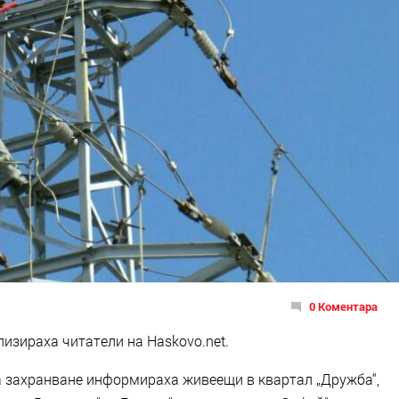
0 Коментара
ализираха читатели на Haskovo.net.
на захранване информираха живеещи в квартал „Дружба“,