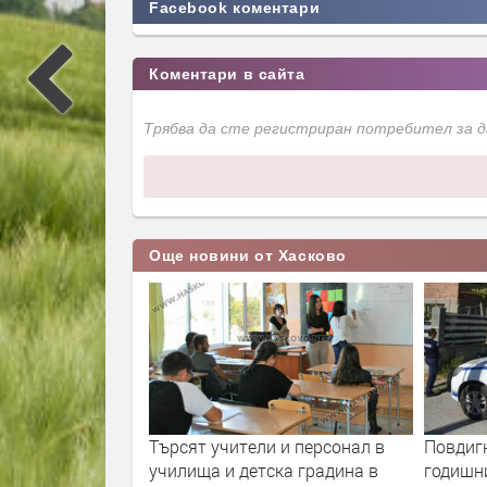
Facebook коментари
Коментари в сайта
Трябва да сте регистриран потребител за 
Още новини от Хасково
 със загуба на
Търсят учители и персонал в
Повдигн
на
училища и детска градина в
годишни