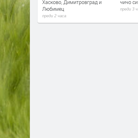
Хасково, Димитровград и
чичо си
Любимец
преди 3 
преди 2 часа