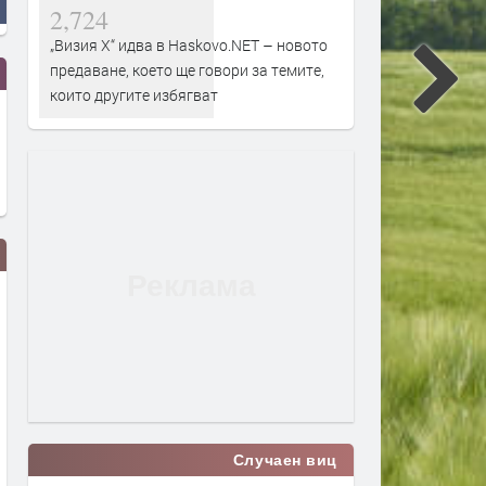
2,724
„Визия Х“ идва в Haskovo.NET – новото
предаване, което ще говори за темите,
които другите избягват
Слънчево и горещо време
18-годишен е задържан з
Случаен виц
очаква Хасковска област в
смъртта на чичо си