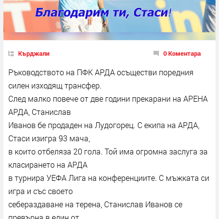
Кърджали
0 Коментара
Ръководството на ПФК АРДА осъществи поредния
силен изходящ трансфер.
След малко повече от две години прекарани на АРЕНА
АРДА, Станислав
Иванов бе продаден на Лудогорец. С екипа на АРДА,
Стаси изигра 93 мача,
в които отбеляза 20 гола. Той има огромна заслуга за
класирането на АРДА
в турнира УЕФА Лига на конференциите. С мъжката си
игра и със своето
себераздаване на терена, Станислав Иванов се
превърна в един от