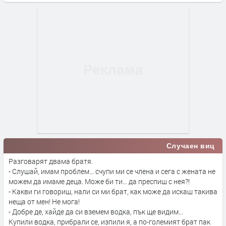
Случаен виц
Разговарят двама братя.
- Слушай, имам проблем... счупи ми се члена и сега с жената не
можем да имаме деца. Може би ти... да преспиш с нея?!
- Какви ги говориш, нали си ми брат, как може да искаш такива
неща от мен! Не мога!
- Добре де, хайде да си вземем водка, пък ще видим...
Купили водка, прибрали се, изпили я, а по-големият брат пак