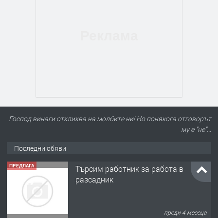
Господ винаги откликва на молбите ни! Но понякога отговорът
му е "не"...
Последни обяви
ПРЕДЛАГА
Търсим работник за работа в
разсадник
преди 4 месеца