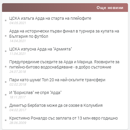
Още новини
ЦСКА излъга Арда на старта на плейофите
04.05.2021
Арда на исторически първи финал в турнира за купата на
България по футбол
14.04.2021
ЦСКА изпусна Арда на "Армията"
11.04.2021
Предупредихме съседите за Арда и Марица. Язовирите за
питейно-битово водоснабдяване - в добро състояние
24.07.2018
Пари като шума! Топ 20 на най-скъпите трансфери
02.02.2018
И "Борислав" не спря "Арда"
18.11.2017
Димитър Бербатов може да се озове в Колумбия
04.02.2017
Кристияно Роналдо със заплата от 13 млн евро годишно
28.06.2009