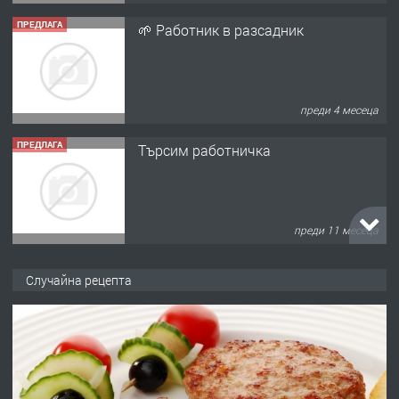
ПРЕДЛАГА
🌱 Работник в разсадник
преди 4 месеца
ПРЕДЛАГА
Търсим работничка
преди 11 месеца
ПРЕДЛАГА
Продава употребявани чисти и
Случайна рецепта
запазени матраци за спални.
преди 1 година
ПРЕДЛАГА
Работа за общи работници