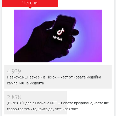
Четени
4,939
Haskovo.NET вече е и в TikTok – част от новата медийна
кампания на медията
2,878
„Визия Х“ идва в Haskovo.NET – новото предаване, което ще
говори за темите, които другите избягват