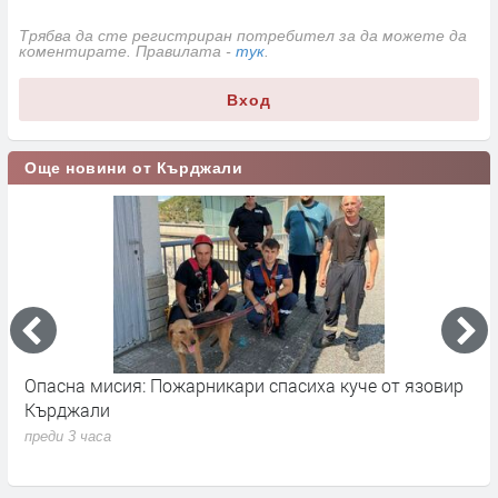
Трябва да сте регистриран потребител за да можете да
коментирате. Правилата -
тук
.
Вход
Още новини от Кърджали
Опасна мисия: Пожарникари спасиха куче от язовир
М
Кърджали
т
ю
преди 3 часа
п