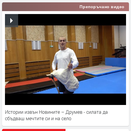
Препоръчано видео
Истории извън Новините – Друмев - силата да
сбъдваш мечтите си и на село