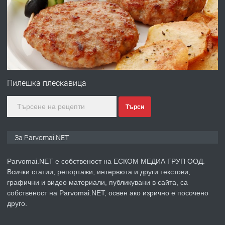
преди 1 година
ПРЕДЛАГА
Първи поход "По стъпките на Ангел
Войвода"
Пилешка плескавица
Търси
преди 1 година
ПРЕДЛАГА
Монтажник на малки детайли за
За Parvomai.NET
медицинската индустрия
Parvomai.NET е собственост на ЕСКОМ МЕДИА ГРУП ООД.
Всички статии, репортажи, интервюта и други текстови,
преди 1 година
графични и видео материали, публикувани в сайта, са
собственост на Parvomai.NET, освен ако изрично е посочено
ПРЕДЛАГА
Уроци по Математика
друго.