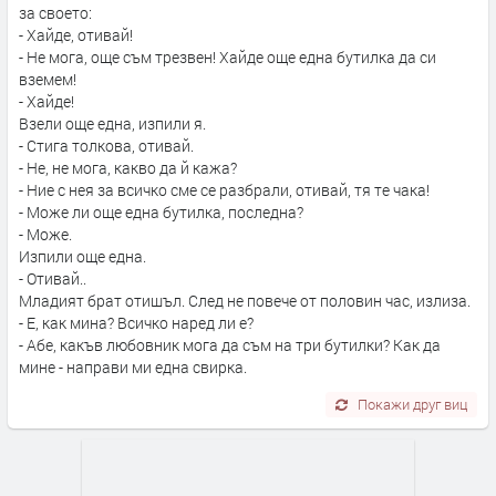
за своето:
- Хайде, отивай!
- Не мога, още съм трезвен! Хайде още една бутилка да си
вземем!
- Хайде!
Взели още една, изпили я.
- Стига толкова, отивай.
- Не, не мога, какво да й кажа?
- Ние с нея за всичко сме се разбрали, отивай, тя те чака!
- Може ли още една бутилка, последна?
- Може.
Изпили още една.
- Отивай..
Младият брат отишъл. След не повече от половин час, излиза.
- Е, как мина? Всичко наред ли е?
- Абе, какъв любовник мога да съм на три бутилки? Как да
мине - направи ми една свирка.
Покажи друг виц