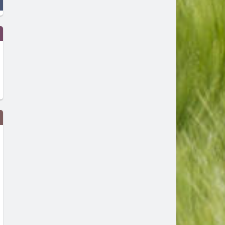
Федерации от УЕФА оттеглиха
Сестрите Уилямс дебютир
подкрепата си за Инфантино, а
Синсинати в средата на с