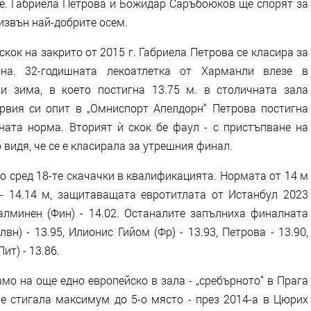
те. Габриела Петрова и Божидар Саръбоюков ще спорят за
извън най-добрите осем.
ок на закрито от 2015 г. Габриела Петрова се класира за
на. 32-годишната лекоатлетка от Харманли влезе в
и зима, в което постигна 13.75 м. в столичната зала
рвия си опит в „Омниспорт Апелдорн“ Петрова постигна
ната норма. Вторият ѝ скок бе фаул - с пристъпване на
то видя, че се е класирала за утрешния финал.
о сред 18-те скачачки в квалификацията. Нормата от 14 м
- 14.14 м, защитаващата евротитлата от Истанбул 2023
Салминен (Фин) - 14.02. Останалите запълниха финалната
н) - 13.95, Илионис Гийом (Фр) - 13.93, Петрова - 13.90,
ит) - 13.86.
мо на още едно европейско в зала - „сребърното“ в Прага
о е стигала максимум до 5-о място - през 2014-а в Цюрих