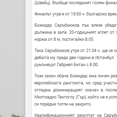
(Швейц). Въобще последният голям финал з
Финалът утре е от 19:50 ч. българско врем
Божидар Саръбоюков пък влезе убеди
дължина в зала. 20-годишният атлет от
норма от 8 м, постигайки 8.05.
Така Саръбоюков утре от 21:34 ч. ще се 
дебюта му преди две години в Истанбул. 
румънецът Габриел Битан с 8.00.
Този сезон обаче Божидар има личен резу
европейската ранглиста, но сред участ
отпадна доминиращият скачач в после
Милтиадис Тентоглу (Гър), който не е усп
си поредни титли на закрито.
Квалификационният резултат на Саръбо