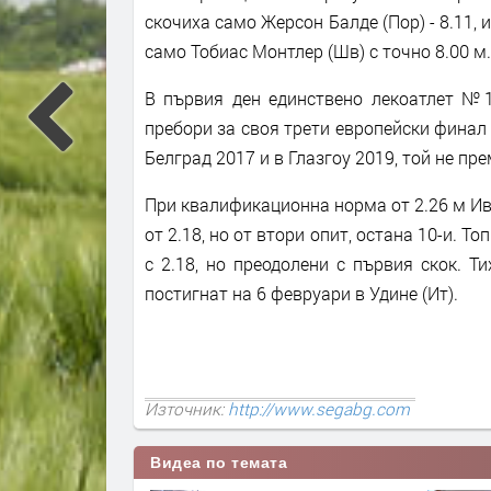
скочиха само Жерсон Балде (Пор) - 8.11, 
само Тобиас Монтлер (Шв) с точно 8.00 м.
В първия ден единствено лекоатлет №1
пребори за своя трети европейски финал 
Белград 2017 и в Глазгоу 2019, той не п
При квалификационна норма от 2.26 м Ива
от 2.18, но от втори опит, остана 10-и. Т
с 2.18, но преодолени с първия скок. Т
постигнат на 6 февруари в Удине (Ит).
Източник:
http://www.segabg.com
Видеа по темата