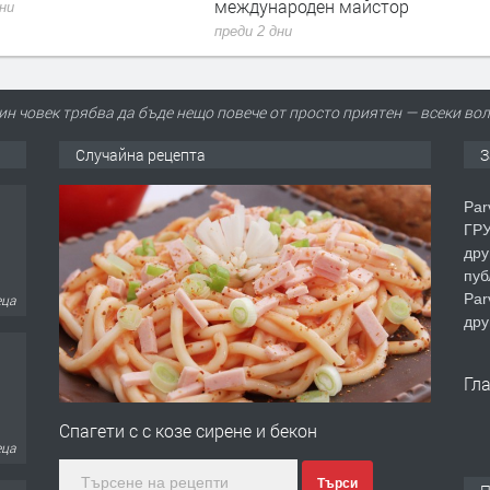
международен майстор
дни
преди 2 дни
ин човек трябва да бъде нещо повече от просто приятен — всеки во
Случайна рецепта
З
Par
ГРУ
дру
пуб
Par
еца
дру
Гл
Спагети с с козе сирене и бекон
еца
Търси