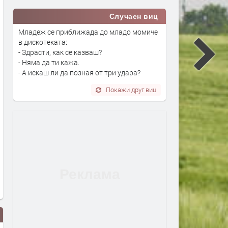
Случаен виц
Младеж се приближада до младо момиче
в дискотеката:
- Здрасти, как се казваш?
- Няма да ти кажа.
- А искаш ли да позная от три удара?
Покажи друг виц