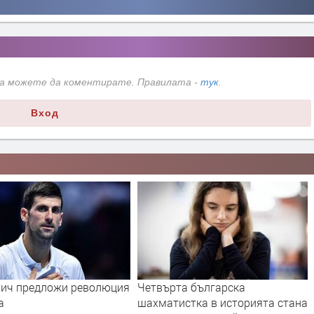
да можете да коментирате. Правилата -
тук
.
Вход
ич предложи революция
Четвърта българска
а
шахматистка в историята стана