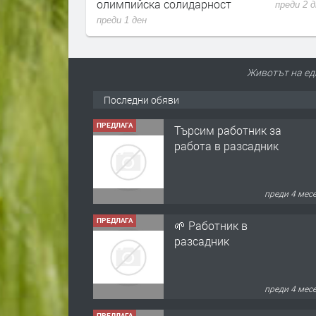
олимпийска солидарност
преди 2 
преди 1 ден
Животът на ед
Последни обяви
ПРЕДЛАГА
Търсим работник за
работа в разсадник
преди 4 мес
ПРЕДЛАГА
🌱 Работник в
разсадник
преди 4 мес
ПРЕДЛАГА