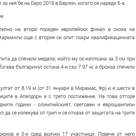
а нея бе на Евро 2018 в Берлин, когато се нареди 6-а.
е.
телно на втори пореден европейски финал в скока на
 Харманли още с втория си опит покри квалификацинната
опита да спечели медала, който му се изплъзна за 3 см при
Тогава българинът остана 4-и със 7.97 м, а бронза спечели
лтат от 8.19 м (от 31 януари в Мирамас, Фр) и е шести в
ниците в Апелдорн е с трето постижение. На това отгоре
дните години - олимпийският, световен и еврошампион
ял да се излекува от грип и се отказа от защитата на трите
юков е 3-и сред всички 17 участници. Повече от него