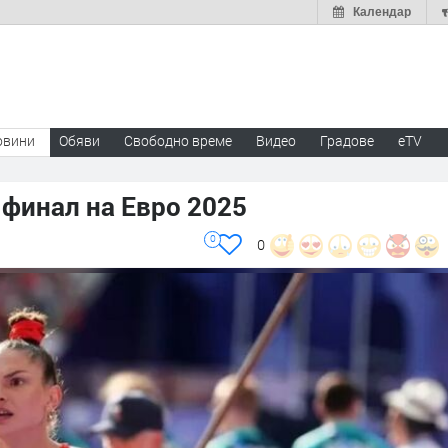
Календар
овини
Обяви
Свободно време
Видео
Градове
eTV
 финал на Евро 2025
0
0