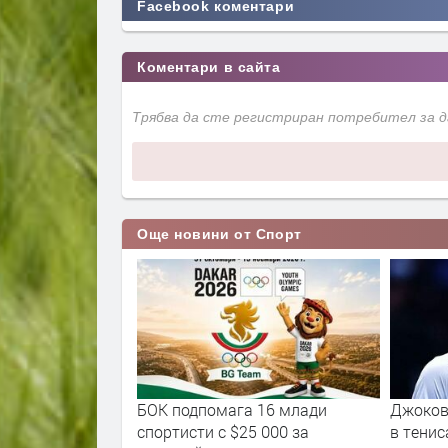
Facebook коментари
Коментари в сайта
Трябва да сте регистриран потребител за 
Още новини от Спорт
ни заеха 7-о и
БОК подпомага 16 млади
Джоков
вропа
спортисти с $25 000 за
в тенис