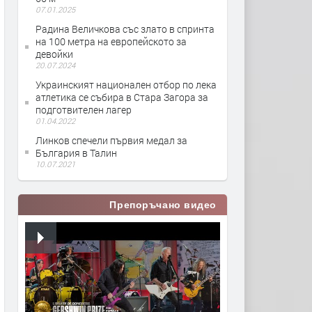
07.01.2025
Радина Величкова със злато в спринта
на 100 метра на европейското за
девойки
20.07.2024
Украинският национален отбор по лека
атлетика се събира в Стара Загора за
подготвителен лагер
01.04.2022
Линков спечели първия медал за
България в Талин
10.07.2021
Препоръчано видео