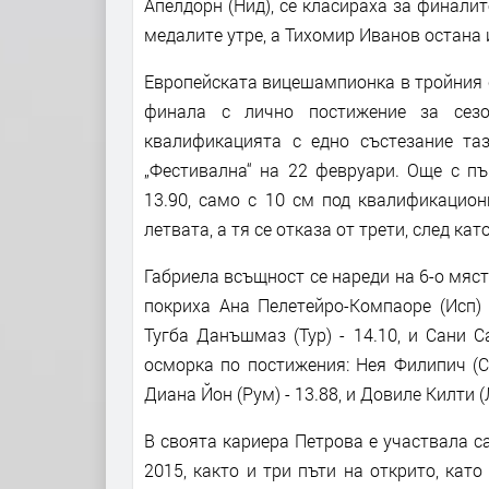
Апелдорн (Нид), се класираха за финали
медалите утре, а Тихомир Иванов остана 
Европейската вицешампионка в тройния ск
финала с лично постижение за сезо
квалификацията с едно състезание таз
„Фестивална“ на 22 февруари. Още с пъ
13.90, само с 10 см под квалификацион
летвата, а тя се отказа от трети, след ка
Габриела всъщност се нареди на 6-о мяст
покриха Ана Пелетейро-Компаоре (Исп) 
Тугба Данъшмаз (Тур) - 14.10, и Сани 
осморка по постижения: Нея Филипич (Слв
Диана Йон (Рум) - 13.88, и Довиле Килти (Л
В своята кариера Петрова е участвала са
2015, както и три пъти на открито, кат