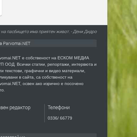
БФС мълчи
40
преди 2 дни
преди 2 дни
л на пасбището има приятен живот. - Дени Дидро
а Parvomai.NET
vomai.NET е собственост на ЕСКОМ МЕДИА
П ООД. Всички статии, репортажи, интервюта и
ги текстови, графични и видео материали,
ликувани в сайта, са собственост на
vomai.NET, освен ако изрично е посочено
го.
авен редактор
Телефони
0336/ 66779