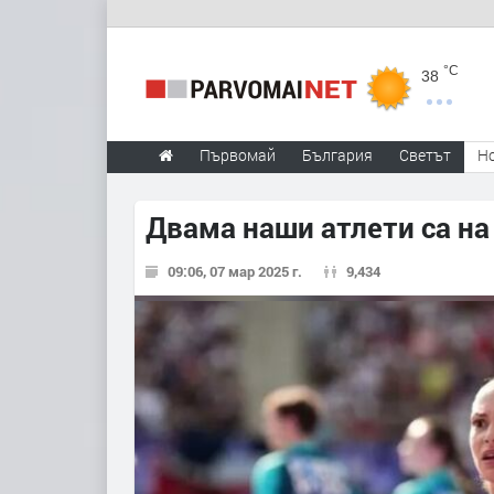
°C
38
Първомай
България
Светът
Н
Двама наши атлети са на
09:06, 07 мар 2025 г.
9,434