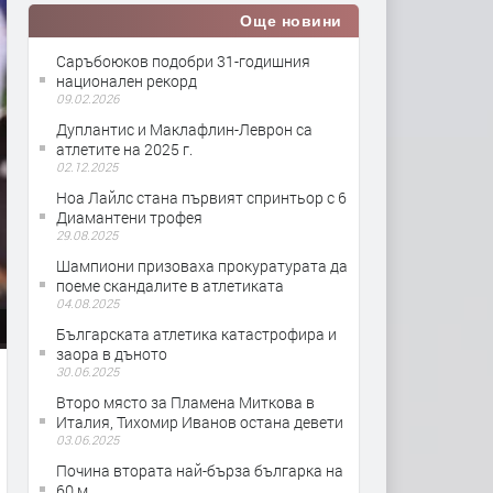
Още новини
Саръбоюков подобри 31-годишния
национален рекорд
09.02.2026
Дуплантис и Маклафлин-Леврон са
атлетите на 2025 г.
02.12.2025
Ноа Лайлс стана първият спринтьор с 6
Диамантени трофея
29.08.2025
Шампиони призоваха прокуратурата да
поеме скандалите в атлетиката
04.08.2025
Българската атлетика катастрофира и
заора в дъното
30.06.2025
Второ място за Пламена Миткова в
Италия, Тихомир Иванов остана девети
03.06.2025
Почина втората най-бърза българка на
60 м