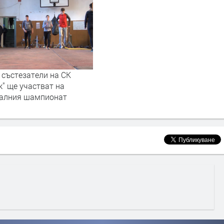
 състезатели на СК
к" ще участват на
алния шампионат