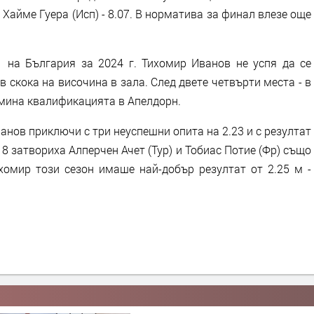
и Хайме Гуера (Исп) - 8.07. В норматива за финал влезе още
 на България за 2024 г. Тихомир Иванов не успя да се
в скока на височина в зала. След двете четвърти места - в
ремина квалификацията в Апелдорн.
нов приключи с три неуспешни опита на 2.23 и с резултат
оп 8 затвориха Алперчен Ачет (Тур) и Тобиас Потие (Фр) също
ихомир този сезон имаше най-добър резултат от 2.25 м -