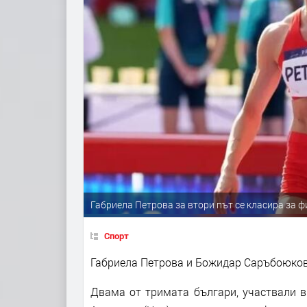
Габриела Петрова за втори път се класира за 
Спорт
Габриела Петрова и Божидар Саръбоюков
Двама от тримата българи, участвали в