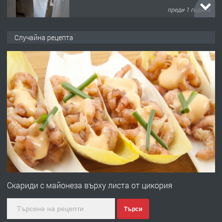
преди 1 година
ПРЕДЛАГА
Работа за общи работници
Случайна рецепта
преди 1 година
ПРЕДЛАГА
Първи поход "По стъпките на Ангел
Войвода"
преди 1 година
ПРЕДЛАГА
Монтажник на малки детайли за
медицинската индустрия
Скариди с майонеза върху листа от цикория
Търси
преди 1 година