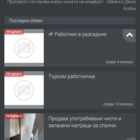
Прогресът се случва извън зоната на комфорт. - Майкъл Джон
Бобак
Последни обяви
ПРЕДЛАГА
🌱 Работник в разсадник
преди 4 месеца
ПРЕДЛАГА
Търсим работничка
преди 10 месеца
ПРЕДЛАГА
Продава употребявани чисти и
запазени матраци за спални.