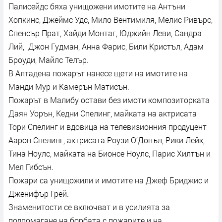
Палисейдс бяха унищожени имотите на Антъни
Хопкинс, Джеймс Удс, Мило Вентимиля, Мелис Ривърс,
Спенсър Прат, Хайди Монтаг, Юджийн Леви, Сандра
Лий, Джон Гудман, Анна Фарис, Били Кристъл, Адам
Броуди, Майлс Телър.
В Алтадена пожарът нанесе щети на имотите на
Манди Мур и Камерън Матисън.
Пожарът в Малибу остави без имоти композиторката
Даян Уорън, Кедни Спелинг, майката на актрисата
Тори Спелинг и вдовица на телевизионния продуцент
Аарон Спелинг, актрисата Роузи О’Донъл, Рики Лейк,
Тина Ноулс, майката на Бионсе Ноулс, Парис Хилтън и
Мел Гибсън.
Пожари са унищожили и имотите на Джеф Бриджис и
Дженифър Грей.
Знаменитости се включват и в усилията за
подпомагане на борбата с пожарите и на