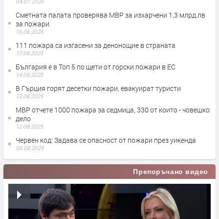
04.07.2026
Сметната палата проверява МВР за изхарчени 1,3 млрд.лв
за пожари
16.06.2026
111 пожара са изгасени за денонощие в страната
17.08.2025
България е в Топ 5 по щети от горски пожари в ЕС
14.08.2025
В Гърция горят десетки пожари, евакуират туристи
13.08.2025
МВР отчете 1000 пожара за седмица, 330 от които - човешко
дело
12.08.2025
Червен код: Задава се опасност от пожари през уикенда
08.08.2025
Препоръчано видео