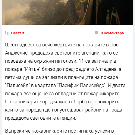
Светът
0 Коментара
Шестнадесет са вече жертвите на пожарите в Лос
Анджелис, предадоха световните агенции, като се
позоваха на окръжни патолози. 11 са загинали в
пожара "Ийтън" близо до предградието Алтадена, а
петима души са загинали в пламъците на пожара
"Палисейд" в квартала "Пасифик Палисейдс". И двата
пожара все още не са овладени от пожарникарите.
Пожарникарите продължават борбата с пожарите,
които за пореден ден опустошават райони на града,
предадоха световните агенции.
Въпреки че пожарникарите постигнаха успехи в