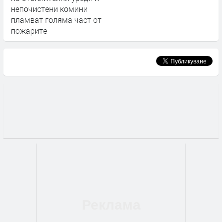
непочистени комини
пламват голяма част от
пожарите