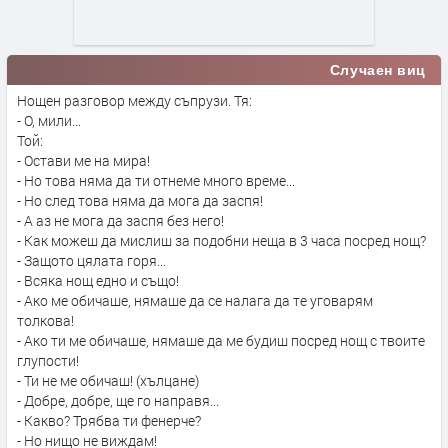
Случаен виц
Нощен разговор между съпрузи. Тя:
- О, мили...
Той:
- Остави ме на мира!
- Но това няма да ти отнеме много време...
- Но след това няма да мога да заспя!
- А аз не мога да заспя без него!
- Как можеш да мислиш за подобни неща в 3 часа посред нощ?
- Защото цялата горя...
- Всяка нощ едно и също!
- Ако ме обичаше, нямаше да се налага да те уговарям
толкова!
- Ако ти ме обичаше, нямаше да ме будиш посред нощ с твоите
глупости!
- Ти не ме обичаш! (хълцане)
- Добре, добре, ще го направя...
- Какво? Трябва ти фенерче?
- Но нищо не виждам!