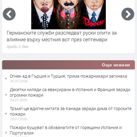
Германските служби разследват руски опити за
Х
влияние върху местния вот през септември
у
преди 1 ден
п
Още новини
Огнен ад в Гърция и Турция, трима пожарникари загинаха
30.07.2026
Десетки хиляди са евакуирани в Испания и Франция заради
огромни пожари
24.07.2026
Тръмп ще вдигне митата за Канада заради дима от горските
пожари
18.07.2026
Пожари бушуват в обхванатите от горещини Испания и
Португалия