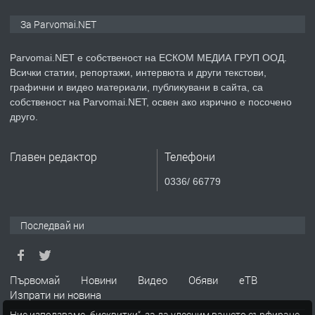
ПРЕДЛАГА
Уроци по Математика
За Parvomai.NET
Parvomai.NET е собственост на ЕСКОМ МЕДИА ГРУП ООД.
Всички статии, репортажи, интервюта и други текстови,
преди 1 година
графични и видео материали, публикувани в сайта, са
собственост на Parvomai.NET, освен ако изрично е посочено
ПРЕДЛАГА
Продавам апартамент - гр.
друго.
Първомай
Главен редактор
Телефони
преди 1 година
0336/ 66779
ТЪРСИ
Търсим работник
Последвай ни
преди 1 година
Първомай
Новини
Видео
Обяви
еТВ
Изпрати ни новина
ПРЕДЛАГА
Търсим работник за работа в
Ние използваме „бисквитки“, за да улесним вашето сърфиране.