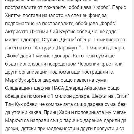
пострадалите от пожарите., обобщава "Форбс". Парис
Хилтън постави началото на спешен фонд за
подпомагане на пострадалите, обобщава „Форбс“.
Актрисата Джейми Лий Къртис обяви, че ще даде 1
милион долара. Студио „Дисни“ обеща 15 милиона за
засегнатите. А студио „Парамунт“ - 1 милион долара.
„Фокс“ дари 1 милион долара. Като тези суми ще
бъдат използвани посредством Червения кръст или
други организации, подпомагащи пострадалите.
Марк Зукърбърг дарява също известна сума.
Следващият шеф на НАСА Джаред Айзъкман също
обеща да помогне с 1 милион долара. Шефът на „Епъл“
Тим Кук обяви, че компанията също дарява сума, без
да уточни каква. Принц Хари и половинката му Меган
Маркъл са направи също парично дарение, дарили да
дрехи, детски принадлежности и други продукти и са