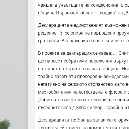
чакъли в участъците на концесионна площ
община Първомай, област Пловдив” на „З
Декларацията е единственият възможен а
решение. Тя се опира на извършени проу
граждани. Възражения са постъпили от к
В проекта за декларация се казва: „… Сч
ще нанесе необратими поражения върху п
на живот на хората в нашата община. Не
трайно засегнати плодородни земеделски 
негативно на селското стопанство, като 
местообитания на естествената флора и ф
Добивът на инертни материали ще влоши 
съседните села Дълбок извор, Поройна и 
Декларацията трябва да заяви категорич
търси съдействието на компетентните инс