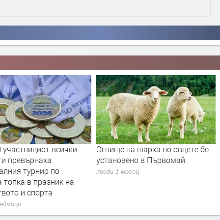
0 участнициот всички
Огнище на шарка по овцете бе
ти превърнаха
установено в Първомай
алния турнир по
преди 1 месец
 топка в празник на
твото и спорта
седмици