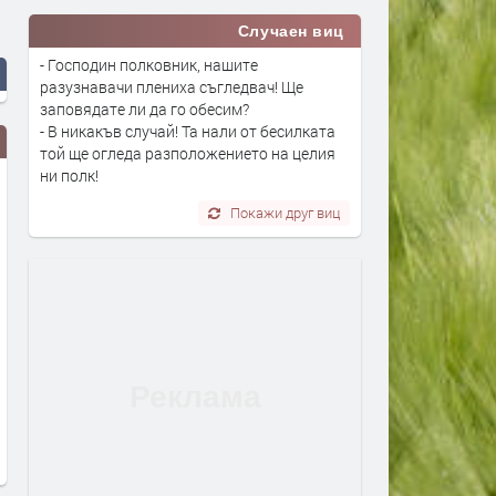
Случаен виц
- Господин полковник, нашите
разузнавачи плениха съгледвач! Ще
заповядате ли да го обесим?
- В никакъв случай! Та нали от бесилката
той ще огледа разположението на целия
ни полк!
Покажи друг виц
Земетресение край Първомай
Маратонки за бягане в C
високи технологии и удо
преди 2 месеца
за всеки километър
преди 2 месеца