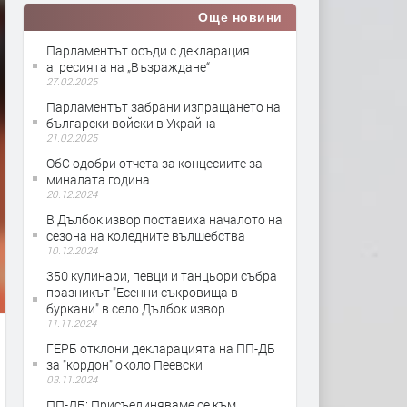
Още новини
Парламентът осъди с декларация
агресията на „Възраждане“
27.02.2025
Парламентът забрани изпращането на
български войски в Украйна
21.02.2025
ОбС одобри отчета за концесиите за
миналата година
20.12.2024
В Дълбок извор поставиха началото на
сезона на коледните вълшебства
10.12.2024
350 кулинари, певци и танцьори събра
празникът "Есенни съкровища в
буркани" в село Дълбок извор
11.11.2024
ГЕРБ отклони декларацията на ПП-ДБ
за "кордон" около Пеевски
03.11.2024
ПП-ДБ: Присъединяваме се към