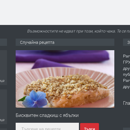
Възможностите не идват при този, който чака. Те се 
Случайна рецепта
З
Par
ГРУ
дру
пуб
Par
еца
дру
Гл
Бисквитен сладкиш с ябълки
еца
Търси