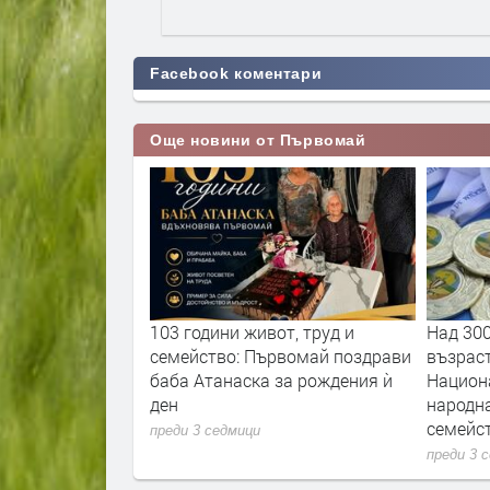
Facebook коментари
Още новини от Първомай
а специализирана
103 години живот, труд и
Над 30
лматини
семейство: Първомай поздрави
възрас
баба Атанаска за рождения ѝ
Национ
ден
народна
семейс
преди 3 седмици
преди 3 