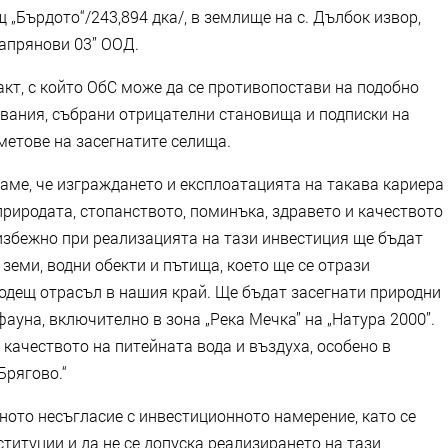
 „Бърдото“/243,894 дка/, в землище на с. Дълбок извор,
апрянови 03” ООД.
кт, с който ОбС може да се противопостави на подобно
чвания, събрани отрицателни становища и подписки на
метове на засегнатите селища.
итаме, че изграждането и експлоатацията на такава кариера
риродата, стопанството, поминъка, здравето и качеството
избежно при реализацията на тази инвестиция ще бъдат
земи, водни обекти и пътища, което ще се отрази
водещ отрасъл в нашия край. Ще бъдат засегнати природни
ауна, включително в зона „Река Мечка” на „Натура 2000”.
качеството на питейната вода и въздуха, особено в
Брягово.“
ното несъгласие с инвестиционното намерение, като се
титуции и да не се допуска реализирането на тази