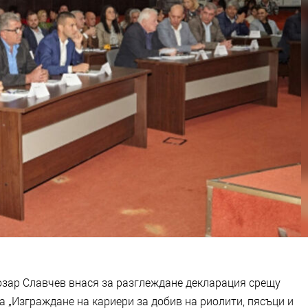
озар Славчев внася за разглеждане декларация срещу
 „Изграждане на кариери за добив на риолити, пясъци и