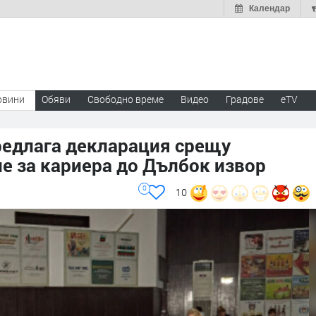
Календар
овини
Обяви
Свободно време
Видео
Градове
eTV
редлага декларация срещу
е за кариера до Дълбок извор
0
10