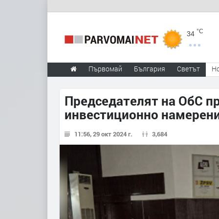
°C
34
Първомай
България
Светът
Н
Председателят на ОбС п
инвестиционно намерени
11:56, 29 окт 2024 г.
3,684