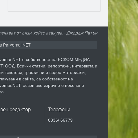
пленяват от онзи, който атакува. - Джордж Патън
а Parvomai.NET
vomai.NET е собственост на ЕСКОМ МЕДИА
П ООД. Всички статии, репортажи, интервюта и
ги текстови, графични и видео материали,
ликувани в сайта, са собственост на
vomai.NET, освен ако изрично е посочено
го.
авен редактор
Телефони
0336/ 66779