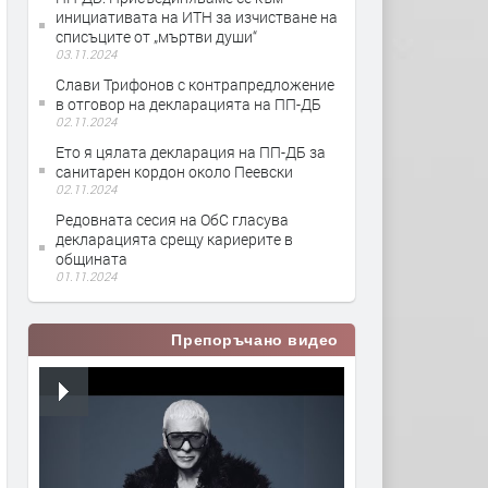
инициативата на ИТН за изчистване на
списъците от „мъртви души“
03.11.2024
Слави Трифонов с контрапредложение
в отговор на декларацията на ПП-ДБ
02.11.2024
Ето я цялата декларация на ПП-ДБ за
санитарен кордон около Пеевски
02.11.2024
Редовната сесия на ОбС гласува
декларацията срещу кариерите в
общината
01.11.2024
Препоръчано видео