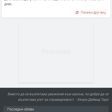
днес.
Покажи друг виц
Вместо да се възпитава уважение към закона, по-добре да се
възпитава усет за справедливост. - Хенри Дейвид Торо
Последни обяви