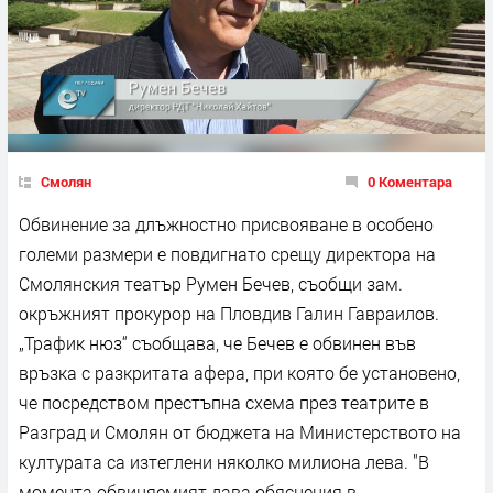
Смолян
0 Коментара
Обвинение за длъжностно присвояване в особено
големи размери е повдигнато срещу директора на
Смолянския театър Румен Бечев, съобщи зам.
окръжният прокурор на Пловдив Галин Гавраилов.
„Трафик нюз“ съобщава, че Бечев е обвинен във
връзка с разкритата афера, при която бе установено,
че посредством престъпна схема през театрите в
Разград и Смолян от бюджета на Министерството на
културата са изтеглени няколко милиона лева. "В
момента обвиняемият дава обяснения в