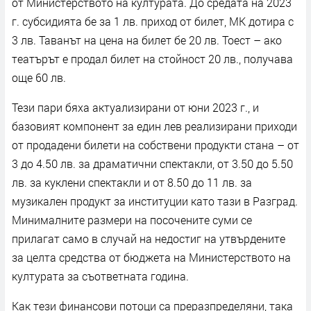
от Министерството на културата. До средата на 2023
г. субсидията бе за 1 лв. приход от билет, МК дотира с
3 лв. Таванът на цена на билет бе 20 лв. Тоест – ако
театърът е продал билет на стойност 20 лв., получава
още 60 лв.
Тези пари бяха актуализирани от юни 2023 г., и
базовият компонент за един лев реализирани приходи
от продадени билети на собствени продукти стана – от
3 до 4.50 лв. за драматични спектакли, от 3.50 до 5.50
лв. за куклени спектакли и от 8.50 до 11 лв. за
музикален продукт за институции като тази в Разград.
Минималните размери на посочените суми се
прилагат само в случай на недостиг на утвърдените
за целта средства от бюджета на Министерството на
културата за съответната година.
Как тези финансови потоци са преразпределяни, така