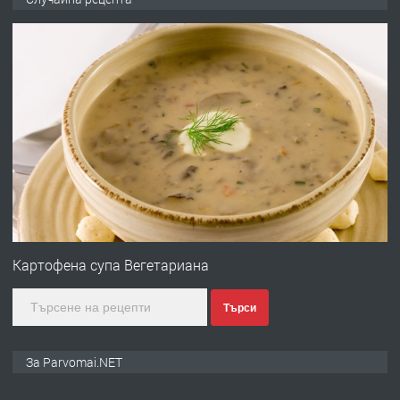
запазени матраци за спални.
преди 1 година
ПРЕДЛАГА
Работа за общи работници
преди 1 година
ПРЕДЛАГА
Първи поход "По стъпките на Ангел
Войвода"
Картофена супа Вегетариана
Търси
преди 1 година
ПРЕДЛАГА
Монтажник на малки детайли за
За Parvomai.NET
медицинската индустрия