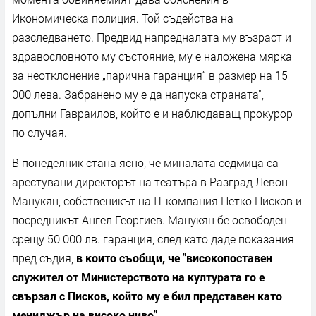
Икономическа полиция. Той съдейства на
разследването. Предвид напредналата му възраст и
здравословното му състояние, му е наложена мярка
за неотклонение „парична гаранция“ в размер на 15
000 лева. Забранено му е да напуска страната",
допълни Гавраилов, който е и наблюдаващ прокурор
по случая.
В понеделник стана ясно, че миналата седмица са
арестувани директорът на театъра в Разград Левон
Манукян, собственикът на IT компания Петко Писков и
посредникът Ангел Георгиев. Манукян бе освободен
срещу 50 000 лв. гаранция, след като даде показания
пред съдия,
в които съобщи, че "високопоставен
служител от Министерството на културата го е
свързал с Писков, който му е бил представен като
мениджър на високо ниво".