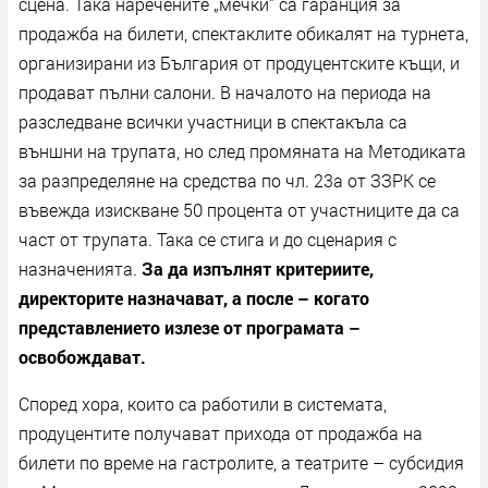
сцена. Така наречените „мечки“ са гаранция за
продажба на билети, спектаклите обикалят на турнета,
организирани из България от продуцентските къщи, и
продават пълни салони. В началото на периода на
разследване всички участници в спектакъла са
външни на трупата, но след промяната на Методиката
за разпределяне на средства по чл. 23а от ЗЗРК се
въвежда изискване 50 процента от участниците да са
част от трупата. Така се стига и до сценария с
назначенията.
За да изпълнят критериите,
директорите назначават, а после – когато
представлението излезе от програмата –
освобождават.
Според хора, които са работили в системата,
продуцентите получават прихода от продажба на
билети по време на гастролите, а театрите – субсидия