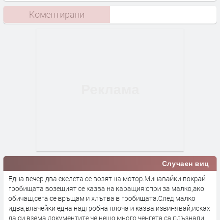
Коментирани
Случаен виц
Една вечер два скелета се возят на мотор.Минавайки покрай
гробищата возещият се казва на каращия:спри за малко,ако
обичаш,сега се връщам и хлътва в гробищата.След малко
идва,влачейки една надгробна плоча и казва:извинявай,исках
да си взема документите,че нещо много ченгета са плъзнали