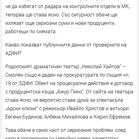
че да избягат от радара на контролните отдели в МК,
тепърва ще става ясно. Със сигурност обаче ще
излязат още сериозни суми и нови продуценти,
работещи по схемата.
Какво показват публичните данни от проверките на
АДФИ?
Родопският драматичен театър „Николай Хайтов“ –
Смолян също е даден на прокуратурата по същия чл.
19 от ЗДФИ. Обект на процесуални действия е договор
с продуцентска къща „Ажур Пико“. От сайта на театъра
става ясно, че вероятно става дума за спектакъла
„Адски клюки“ с режисьор Ивайло Христов и актьори
Евгени Будинов, Албена Михайлова и Кирил Ефремов.
Това обаче е само част от сериозния проблем, след
като в последните си медийни изяви директорът