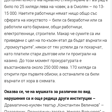
било по 25 хиляди лева на човек, а в Смолян – по 13-
15 000. Наетите работници нямат нищо общо със
сферата на изкуството – били са безработни или са
работили като бармани, общи работници,
електротехници, строители. Макар че сумите са им
приведени с цел на по-късен етап да бъдат върнати на
„промоутърите“, някои от тях успели да ги похарчат,
като платили стари дългове или ги проиграли на
казино. До този момент прокуратурата е
възстановила около 250 000 лева. 170 хиляди са
открити при първите обиски, а останалите са били
върнати от хора в схемата.
Оказва се, че на мушката за различни по вид
нарушения са и още редица други институции –
Драматично-куклен театър „Константин Величков“ –
Пазарджик, Драматичен театър „Никола Вапцаров“ –