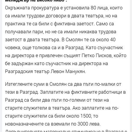
Окръжната прокуратура е установила 80 лица, които
са имали трудови договори в двата театъра, но на
практика те са били с фиктивна заетост. Само са
получавали пари, но не са имали никаква трудова
заетост в двата театъра. В Смолян те са около 40
човека, още толкова са и в Разград. Като съучастник
на директора е привлечен същият Петко Писков, който
бе задържан като съучастник на директора на
Разградския театър Левон Манукян.
Изтеглените суми в Смолян са два пъти по-малки от
тези в Разград. Заплатите на фиктивните работници в
Разград са били два пъти по-големи от тези на
старите служители в театъра. Ако заплатите на по-
старите служители са били около 1500, то
новоназначените са вземали по 3000 лева.
Допълнителното материално стимулиране в Разград е