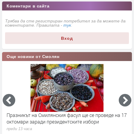
Коментари в сайта
Трябва да сте регистриран потребител за да можете да
коментирате. Правилата -
тук
.
Вход
Още новини от Смолян
Празникът на Смилянския фасул ще се проведе на 17
П
октомври заради президентските избори
х
З
преди 13 часа