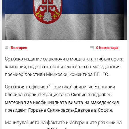
България
0 Коментара
Сръбско издание се включи в мощната антибългарска
кампания, подета от правителството на македонския
премиер Християн Мицкоски, коментира БГНЕС.
Сръбският официоз "Политика" обяви, че България
блокира евроинтеграцията на Скопие в подробен
материал за неофициалната визита на македонския
президент Гордана Силяновска-Давкова в София.
Манипулацията на фактите и истеричните реакции на