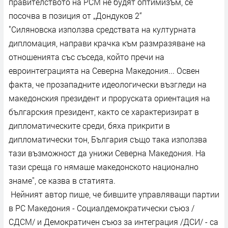
правителството на РСМ не будят оптимизъм, се
посочва в позиция от „Дондуков 2“
"Силяновска използва средствата на културната
дипломация, направи крачка към размразяване на
отношенията със съседа, който пречи на
евроинтеграцията на Северна Македония... Освен
факта, че прозападните идеологически възгледи на
македонския президент и проруската ориентация на
българския президент, както се характеризират в
дипломатическите среди, бяха прикрити в
дипломатически тон, България също така използва
тази възможност да унижи Северна Македония. На
тази среща го нямаше македонското национално
знаме", се казва в статията.
Нейният автор пише, че бившите управляващи партии
в РС Македония - Социалдемократически съюз /
СДСМ/ и Демократичен съюз за интеграция /ДСИ/ - са