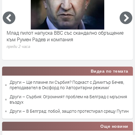
во
Млад пилот напуска ВВС със скандално обръщение
В
към Румен Радев и компания
и
п
преди 2 часа
п
Видеа по темата
Други – Ще пламне ли Сърбия? Подкаст с Димитър Бечев,
преподавател в Оксфорд по 'Авторитарни режими'
Други – Сърбия: Огромният проблем на Белград с мръсния
въздух
Други – В Белград: побой, защото протестирал срещу Путин
Още новини