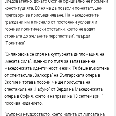
Следователно, докато Скопие официално не промени
конституцията, ЕС няма да позволи по-нататъшни
преговори за присъединяване. На македонските
граждани им е писнало от постоянни условия и
горчиви политически отстъпки, които не водят
страната до желаните перспективи", твърди
"Политика".
"Силяновска се спря на културната дипломация, на
„меката сила”, именно по пътя за запазване на
македонската идентичност и език. Тя беше възхитена
от спектакъла „Валкюра” на Българската опера в
Скопие и тогава посочи, че ще присъства на
спектакъла на „Набуко” от Верди на Македонската
опера в София, което и направи на 13 септември...",
посочва изданието.
"Въпреки неудобството, което изпита от липсата на