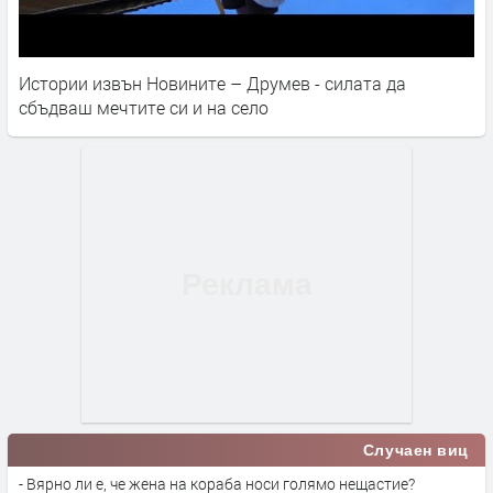
Истории извън Новините – Друмев - силата да
сбъдваш мечтите си и на село
Случаен виц
- Вярно ли е, че жена на кораба носи голямо нещастие?