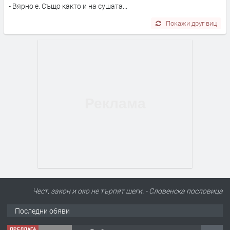
- Вярно е. Също както и на сушата...
Покажи друг виц
Чест, закон и око не търпят шеги. - Словенскa пословица
Последни обяви
ПРЕДЛАГА