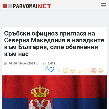
Сръбски официоз приглася на
Северна Македония в нападките
към България, сипе обвинения
към нас
09:56, 19 сеп 2024 г.
2,411
0
0