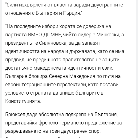
"били изхвърлени от властта заради двустранните
отношения с България и Гърция."
"На последните избори хората се довериха на
партията ВМРО-ДПМНЕ, чийто лидер е Мицкоски, а
президентът е Силяновска, за да запазят
идентичността на народа и държавата, като се има
предвид, че предишното правителство не защити
достатъчно македонската идентичност и език.
България блокира Северна Македония по пътя на
евроинтеграционните перспективи, като постави
условието страната да впише българите в
Конституцията.
Брюксел даде абсолютна подкрепа на България,
представяйки френско-германско предложение за
разрешаването на този двустранен спор.