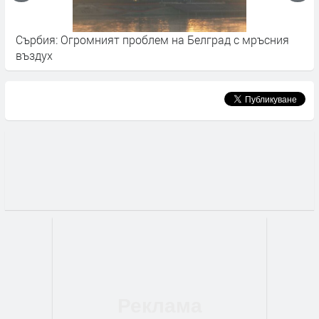
Сърбия: Огромният проблем на Белград с мръсния
В
въздух