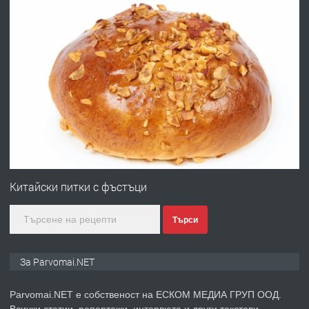
преди 1 година
ПРЕДЛАГА
Първи поход "По стъпките на Ангел
Войвода"
преди 1 година
ПРЕДЛАГА
Монтажник на малки детайли за
медицинската индустрия
Китайски питки с фъстъци
Търси
преди 1 година
ПРЕДЛАГА
Уроци по Математика
За Parvomai.NET
Parvomai.NET е собственост на ЕСКОМ МЕДИА ГРУП ООД.
Всички статии, репортажи, интервюта и други текстови,