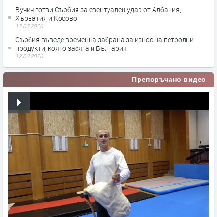
Вучич готви Сърбия за евентуален удар от Албания,
Хърватия и Косово
13.03.2026
Сърбия въведе временна забрана за износ на петролни
продукти, която засяга и България
12.03.2026
Препоръчано видео