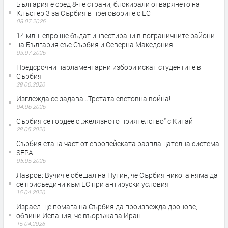
България е сред 8-те страни, блокирали отварянето на
Клъстер 3 за Сърбия в преговорите с ЕС
08.07.2026
14 млн. евро ще бъдат инвестирани в пограничните райони
на България със Сърбия и Северна Македония
03.07.2026
Предсрочни парламентарни избори искат студентите в
Сърбия
29.06.2026
Изглежда се задава...Третата световна война!
04.06.2026
Сърбия се гордее с „желязното приятелство“ с Китай
28.05.2026
Сърбия стана част от европейската разплащателна система
SEPA
05.05.2026
Лавров: Вучич е обещал на Путин, че Сърбия никога няма да
се присъедини към ЕС при антируски условия
15.04.2026
Израел ще помага на Сърбия да произвежда дронове,
обвини Испания, че въоръжава Иран
15.04.2026