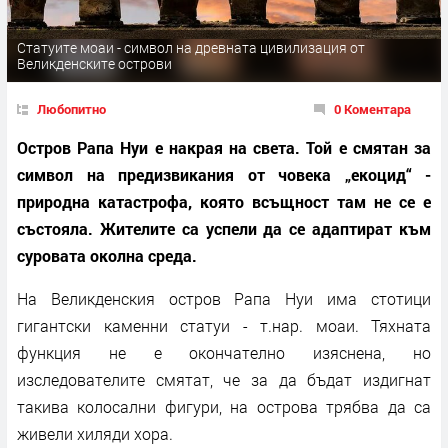
Статуите моаи - символ на древната цивилизация от
Великденските острови
Любопитно
0 Коментара
Остров Рапа Нуи е накрая на света. Той е смятан за
символ на предизвикания от човека „екоцид“ -
природна катастрофа, която всъщност там не се е
състояла. Жителите са успели да се адаптират към
суровата околна среда.
На Великденския остров Рапа Нуи има стотици
гигантски каменни статуи - т.нар. моаи. Тяхната
функция не е окончателно изяснена, но
изследователите смятат, че за да бъдат издигнат
такива колосални фигури, на острова трябва да са
живели хиляди хора.