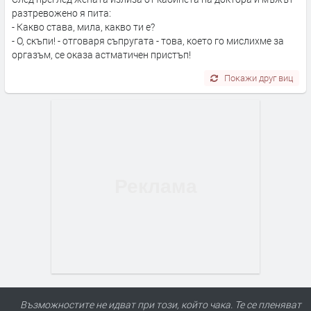
разтревожено я пита:
- Какво става, мила, какво ти е?
- О, скъпи! - отговаря съпругата - това, което го мислихме за
оргазъм, се оказа астматичен пристъп!
Покажи друг виц
Възможностите не идват при този, който чака. Те се пленяват