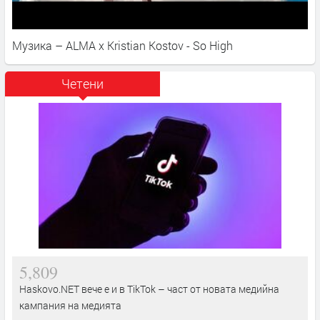
Музика – ALMA x Kristian Kostov - So High
Четени
5,809
Haskovo.NET вече е и в TikTok – част от новата медийна
кампания на медията