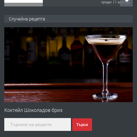
преди 1 година
ПРЕДЛАГА
Работа за общи работници
Случайна рецепта
преди 1 година
ПРЕДЛАГА
Първи поход "По стъпките на Ангел
Войвода"
преди 1 година
ПРЕДЛАГА
Монтажник на малки детайли за
медицинската индустрия
Коктейл Шоколадов бриз
Търси
преди 1 година