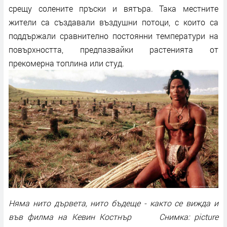
срещу солените пръски и вятъра. Така местните
жители са създавали въздушни потоци, с които са
поддържали сравнително постоянни температури на
повърхността, предпазвайки растенията от
прекомерна топлина или студ.
Няма нито дървета, нито бъдеще - както се вижда и
във филма на Кевин Костнър Снимка: picture