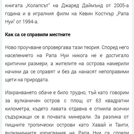
книгата „Колапсът“ на Джаред Даймънд от 2005-а
година и в игралния филм на Кевин Костнър „Рапа
Нуи“ от 1994-а.
Как са се справили местните
Ново проучване опровергава тази теория. Според него
населението на Рапа Нуи никога не е достигало
критични размери, а жителите на острова намерили
начини да се справят и без да нанасят непоправими
щети на природата.
Изхранването обаче е било трудно, тъй като говорим
за вулканичен остров с площ от 63 квадратни
километра, където лавата отдавна е отмила всички
съдържащи се в почвата минерали. За разлика от
пищните тропически острови като Хавай и Таити,
вулканичните изригвания на Рапа Нуи са спрели