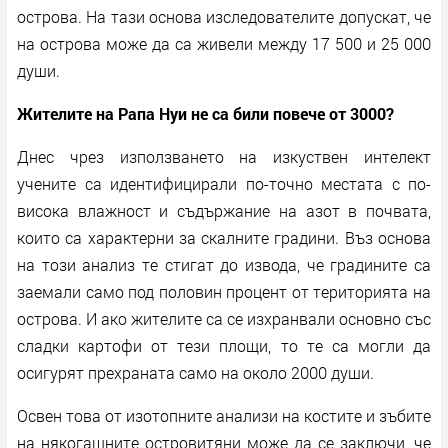
острова. На тази основа изследователите допускат, че
на острова може да са живели между 17 500 и 25 000
души.
Жителите на Рапа Нуи не са били повече от 3000?
Днес чрез използването на изкуствен интелект
учените са идентифицирали по-точно местата с по-
висока влажност и съдържание на азот в почвата,
които са характерни за скалните градини. Въз основа
на този анализ те стигат до извода, че градините са
заемали само под половин процент от територията на
острова. И ако жителите са се изхранвали основно със
сладки картофи от тези площи, то те са могли да
осигурят прехраната само на около 2000 души.
Освен това от изотопните анализи на костите и зъбите
на някогашните островитяни може да се заключи, че