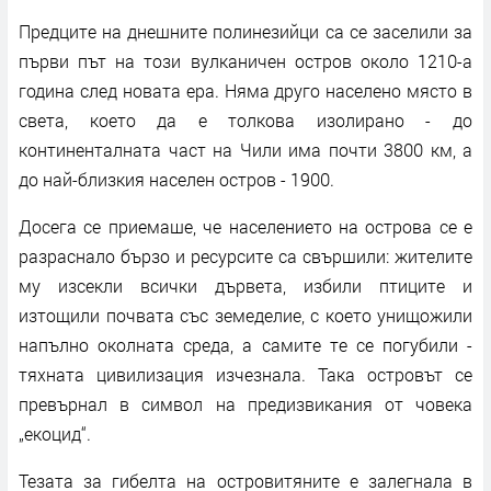
Предците на днешните полинезийци са се заселили за
първи път на този вулканичен остров около 1210-а
година след новата ера. Няма друго населено място в
света, което да е толкова изолирано - до
континенталната част на Чили има почти 3800 км, а
до най-близкия населен остров - 1900.
Досега се приемаше, че населението на острова се е
разраснало бързо и ресурсите са свършили: жителите
му изсекли всички дървета, избили птиците и
изтощили почвата със земеделие, с което унищожили
напълно околната среда, а самите те се погубили -
тяхната цивилизация изчезнала. Така островът се
превърнал в символ на предизвикания от човека
„екоцид“.
Тезата за гибелта на островитяните е залегнала в