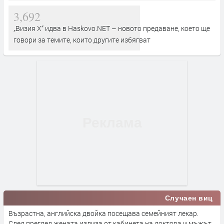
3,692
„Визия Х“ идва в Haskovo.NET – новото предаване, което ще
говори за темите, които другите избягват
Случаен виц
Възрастна, английска двойка посещава семейният лекар.
След преглед жената излиза от кабинета на доктора и мъжът