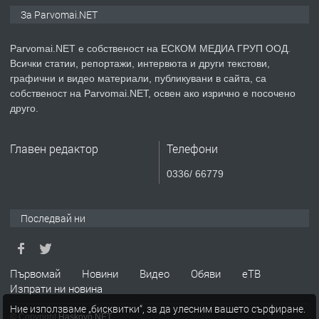
ПРЕДЛАГА
Уроци по Математика
За Parvomai.NET
Parvomai.NET е собственост на ЕСКОМ МЕДИА ГРУП ООД.
Всички статии, репортажи, интервюта и други текстови,
преди 1 година
графични и видео материали, публикувани в сайта, са
собственост на Parvomai.NET, освен ако изрично е посочено
ПРЕДЛАГА
Продавам апартамент - гр.
друго.
Първомай
Главен редактор
Телефони
преди 1 година
0336/ 66779
ТЪРСИ
Търсим работник
Последвай ни
преди 1 година
Първомай
Новини
Видео
Обяви
еТВ
Изпрати ни новина
ПРЕДЛАГА
Търсим работник за работа в
Ние използваме „бисквитки“, за да улесним вашето сърфиране.
разсадник
© Copyright
Haskovo.NET