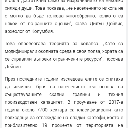
е била достатъчна само за изхранването на няколко
хиляди души. Това показва, „че населението никога не
е могло да бъде толкова многобройно, колкото са
някои от по-ранните оценки“, казва Дилън Дейвис,
археолог от Колумбия.
Това опровергава теорията за колапса. „Като са
модифицирали околната среда в своя полза, хората са
се справили въпреки ограничените ресурси“, посочва
Дейвис.
През последните години изследователите се опитаха
да изчислят броя на населението въз основа на
съществуващите скални градини и техния
производствен капацитет. В проучване от 2017-а
година около 7700 хектара са класифицирани като
подходящи за отглеждане на сладки картофи, което е
приблизително 19 процента от територията на