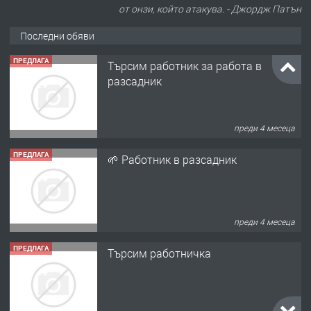
от онзи, който атакува. - Джордж Патън
Последни обяви
ПРЕДЛАГА
🌱 Работник в разсадник
преди 4 месеца
ПРЕДЛАГА
Търсим работничка
преди 11 месеца
ПРЕДЛАГА
Продава употребявани чисти и
запазени матраци за спални.