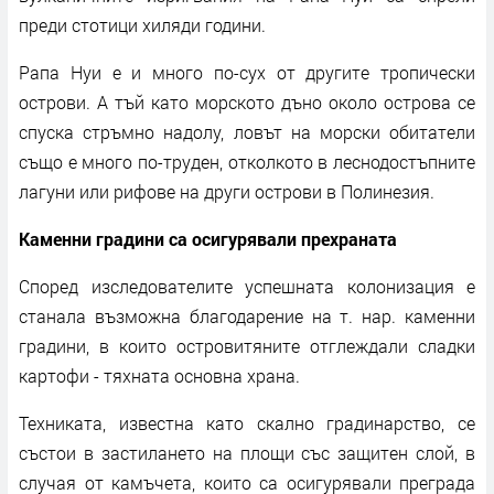
преди стотици хиляди години.
Рапа Нуи е и много по-сух от другите тропически
острови. А тъй като морското дъно около острова се
спуска стръмно надолу, ловът на морски обитатели
също е много по-труден, отколкото в леснодостъпните
лагуни или рифове на други острови в Полинезия.
Каменни градини са осигурявали прехраната
Според изследователите успешната колонизация е
станала възможна благодарение на т. нар. каменни
градини, в които островитяните отглеждали сладки
картофи - тяхната основна храна.
Техниката, известна като скално градинарство, се
състои в застилането на площи със защитен слой, в
случая от камъчета, които са осигурявали преграда