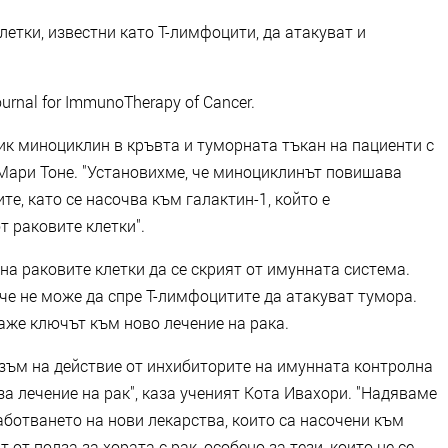
етки, известни като Т-лимфоцити, да атакуват и
rnal for ImmunoTherapy of Cancer.
к миноциклин в кръвта и туморната тъкан на пациенти с
 Мари Тоне. "Установихме, че миноциклинът повишава
е, като се насочва към галактин-1, който е
 раковите клетки".
на раковите клетки да се скрият от имунната система.
че не може да спре Т-лимфоцитите да атакуват тумора.
аже ключът към ново лечение на рака.
зъм на действие от инхибиторите на имунната контролна
за лечение на рак", каза ученият Кота Ивахори. "Надяваме
работването на нови лекарства, които са насочени към
от полза за хората с рак, особено за тези, които не се