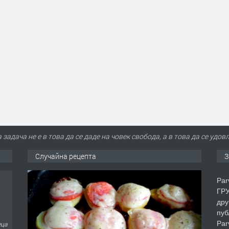
задача не е в това да се даде на човек свобода, а в това да се уд
Случайна рецепта
З
Par
ГРУ
дру
пуб
Par
еца