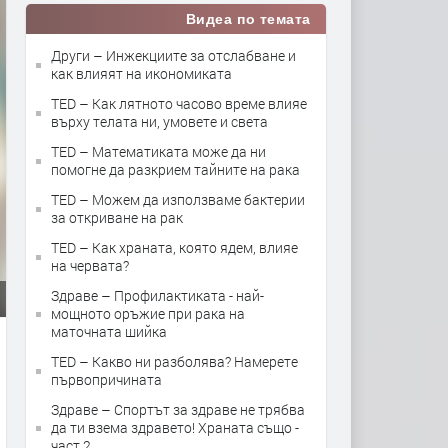
Видеа по темата
Други – Инжекциите за отслабване и
как влияят на икономиката
TED – Как лятното часово време влияе
върху телата ни, умовете и света
TED – Математиката може да ни
помогне да разкрием тайните на рака
TED – Можем да използваме бактерии
за откриване на рак
TED – Как храната, която ядем, влияе
на червата?
Здраве – Профилактиката - най-
мощното оръжие при рака на
маточната шийка
TED – Какво ни разболява? Намерете
първопричината
Здраве – Спортът за здраве не трябва
да ти взема здравето! Храната също -
част 2