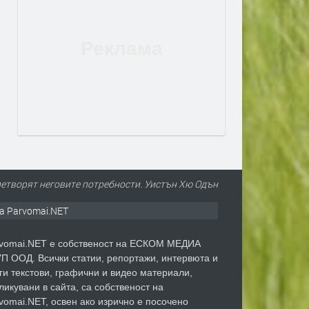
овлетворят неговите потребности. Уистън Хю Одън
а Parvomai.NET
vomai.NET е собственост на ЕСКОМ МЕДИА
П ООД. Всички статии, репортажи, интервюта и
ги текстови, графични и видео материали,
ликувани в сайта, са собственост на
vomai.NET, освен ако изрично е посочено