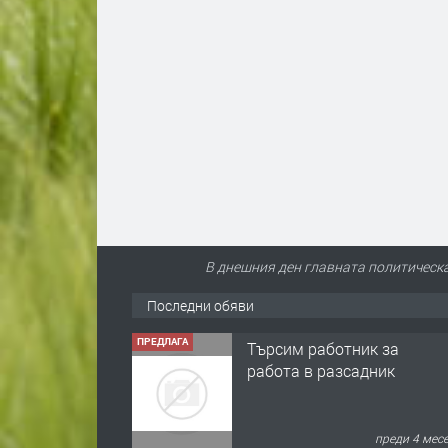
В днешния ден главната политическа 
Последни обяви
ПРЕДЛАГА
🌱 Работник в
разсадник
преди 4 мес