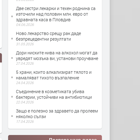
Две сестри лекарки и техен роднина са
източили над половин млн. евро от
здравната каса в Пловдив
04.06.2026
Ново лекарство срещу рак даде
безпрецедентни резултати
31.05.2026
Дори ниските нива на алкохол могат да
увредят мозъка ви, установи проучване
27.04.2026
5 храни, които алкализират тялото и
намаляват тихото възпаление
24.04.2026
Съединение в козметиката убива
бактерии, устойчиви на антибиотици
22.04.2026
Защо е полезно за здравето да пролеем
Нов метод на изследване за рак
Как храната, коя
няколко сълзи
а рак
на гърдата пести време и не
на червата?
17.04.2026
облъчва
Препоръчано видео