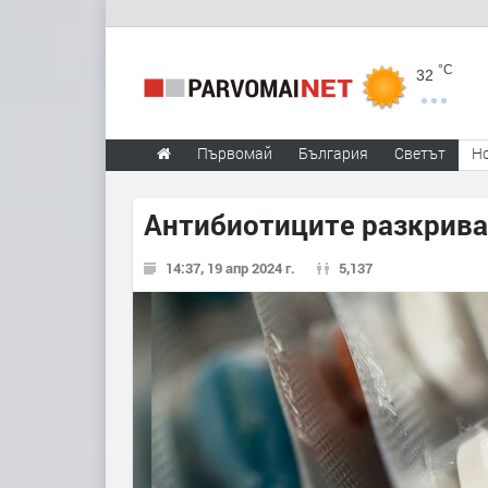
°C
32
Първомай
България
Светът
Н
Антибиотиците разкриват
14:37, 19 апр 2024 г.
5,137