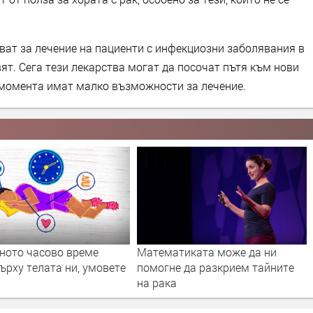
ват за лечение на пациенти с инфекциозни заболявания в
ят. Сега тези лекарства могат да посочат пътя към нови
в момента имат малко възможности за лечение.
Математиката може да ни
Можем да използваме
помогне да разкрием тайните
бактерии за откриване н
на рака