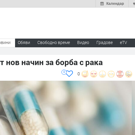
Календар
овини
Обяви
Свободно време
Видео
Градове
eTV
 нов начин за борба с рака
0
0