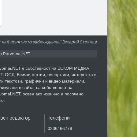
преди 1 седмица
преди 1 седмица
т най-приятното заблуждение." Захарий Стоянов
а Parvomai.NET
vomai.NET е собственост на ЕСКОМ МЕДИА
П ООД. Всички статии, репортажи, интервюта и
ги текстови, графични и видео материали,
ликувани в сайта, са собственост на
vomai.NET, освен ако изрично е посочено
го.
авен редактор
Телефони
0336/ 66779