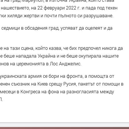
нашествието, на 22 февруари 2022 г. и пада под техен
етки хиляди жертви и почти пълното си разрушаване.
 седмици в обсадения град, успяват да оцелеят и да
 на тази сцена, който казва, че бих предпочел никога да
не беше нападала Украйна и не беше окупирала нашите
рнов на церемонията в Лос Анджелис.
украинската армия се бори на фронта, а помощта от
енен съюзник на Киев срещу Русия, пакетът от помощи в
 месеци в Конгреса на фона на разногласията между
П.