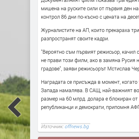
мишена на руските сили от първия ден на 
контрол 86 дни по-късно с цената на дес
Журналистите на АП, които прекараха три
разпространят своите кадри.
"Вероятно съм първият режисьор, качил се
не прави този филм, ако в замяна Русия 
градове", заяви режисьорът Мстислав Че
Наградата се присъжда в момент, когато 
Запада намалява. В САЩ, най-важният во
размер на 60 млрд. долара е блокиран от
републиканци и демократи, припомня АФ
Източник:
offnews.bg