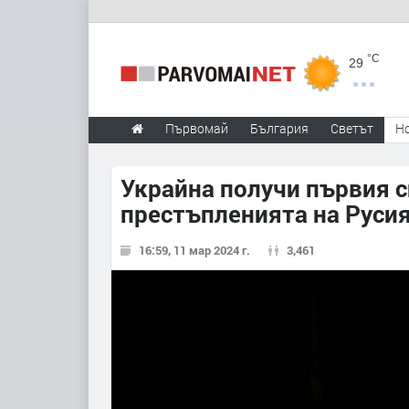
°C
29
Първомай
България
Светът
Н
Украйна получи първия си
престъпленията на Руси
16:59, 11 мар 2024 г.
3,461