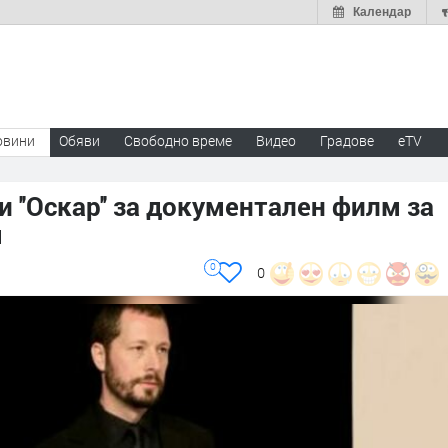
Календар
овини
Обяви
Свободно време
Видео
Градове
eTV
 ''Оскар'' за документален филм за
я
0
0