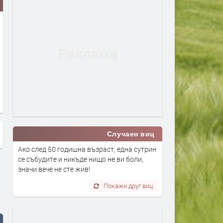
Най-забавнитв моменти на на
Lady Gaga - Hold My Hand
Джими Кимел на Оскарите
живо от наградите Оскар
Случаен виц
Ако след 50 годишна възраст, една сутрин
се събудите и никъде нищо не ви боли,
значи вече не сте жив!
Покажи друг виц