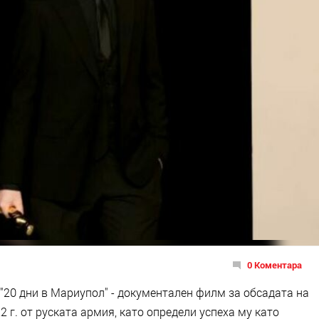
0 Коментара
 "20 дни в Мариупол" - документален филм за обсадата на
2 г. от руската армия, като определи успеха му като