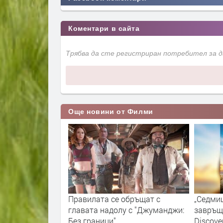
Коментари в сайта
Трябва да сте регистриран потребител за 
Още новини от Филми
а на Discovery
Правилата се обръщат с
„Седмиц
ята:
главата надолу с "Джуманджи:
завръща
отвежда
Без граници"
Discove