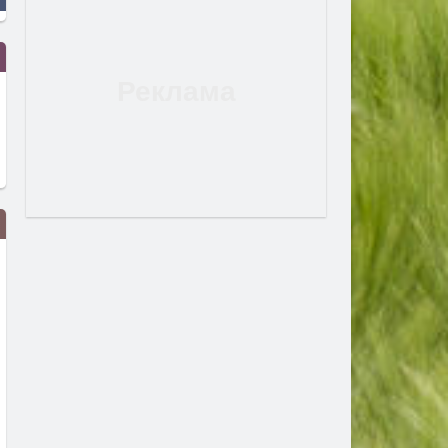
Защо „Криминалните случаи на
Сезон на кралските особи
Мърдок“ звучи по-актуално от
Маите: войната на петте
всякога
кралства по VIASAT HIST