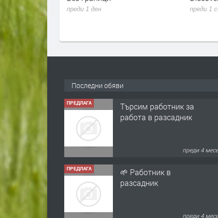
рцето на най-
преди 1 ден
преди 1 
орнада
Последни обяви
ПРЕДЛАГА
Търсим работник за
работа в разсадник
преди 4 мес
ПРЕДЛАГА
🌱 Работник в
разсадник
преди 4 мес