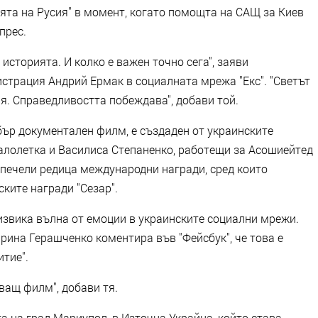
нията на Русия" в момент, когато помощта на САЩ за Киев
прес.
в историята. И колко е важен точно сега", заяви
страция Андрий Ермак в социалната мрежа "Екс". "Светът
я. Справедливостта побеждава", добави той.
бър документален филм, е създаден от украинските
алолетка и Василиса Степаненко, работещи за Асошиейтед
спечели редица международни награди, сред които
ските награди "Сезар".
извика вълна от емоции в украинските социални мрежи.
рина Герашченко коментира във "Фейсбук", че това е
тие".
ващ филм", добави тя.
 на град Мариупол, в Източна Украйна, който става