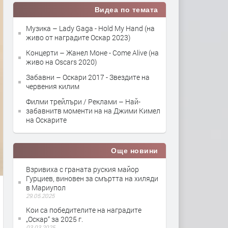
Видеа по темата
Музика – Lady Gaga - Hold My Hand (на
живо от наградите Оскар 2023)
Концерти – Жанел Моне - Come Alive (на
живо на Oscars 2020)
Забавни – Оскари 2017 - Звездите на
червения килим
Филми трейлъри / Реклами – Най-
забавнитв моменти на на Джими Кимел
на Оскарите
Още новини
Взривиха с граната руския майор
Гурциев, виновен за смъртта на хиляди
в Мариупол
29.05.2025
Кои са победителите на наградите
„Оскар“ за 2025 г.
03.03.2025