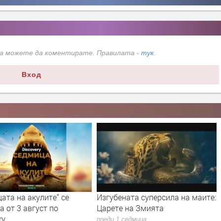
да можете да коментирате. Правилата -
тук
.
Вход
ата на акулите“ се
Изгубената суперсила на маите:
 от 3 август по
Царете на Змията
ry
преди 1 седмица