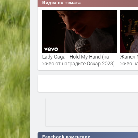
Видеа по темата
 моменти на на
Lady Gaga - Hold My Hand (на
Жанел М
а Оскарите
живо от наградите Оскар 2023)
живо на
Facebook коментари