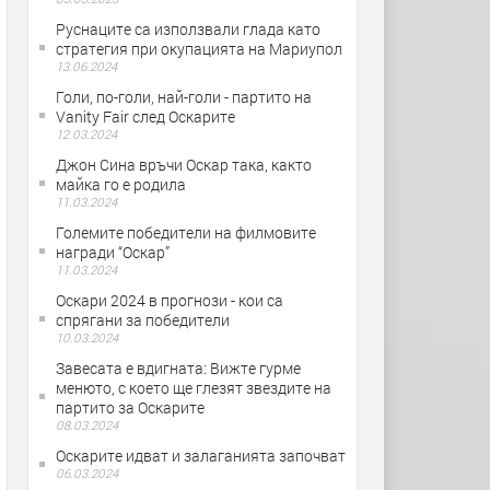
Руснаците са използвали глада като
стратегия при окупацията на Мариупол
13.06.2024
Голи, по-голи, най-голи - партито на
Vanity Fair след Оскарите
12.03.2024
Джон Сина връчи Оскар така, както
майка го е родила
11.03.2024
Големите победители на филмовите
награди “Оскар”
11.03.2024
Оскари 2024 в прогнози - кои са
спрягани за победители
10.03.2024
Завесата е вдигната: Вижте гурме
менюто, с което ще глезят звездите на
партито за Оскарите
08.03.2024
Оскарите идват и залаганията започват
06.03.2024