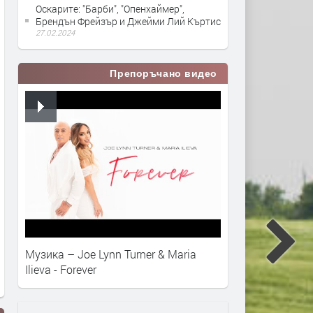
Оскарите: "Барби", "Опенхаймер",
Брендън Фрейзър и Джейми Лий Къртис
27.02.2024
Препоръчано видео
Музика – Joe Lynn Turner & Maria
Ilieva - Forever