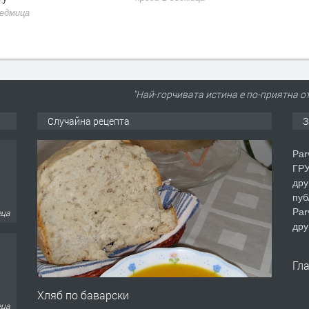
седмица
"Най-горчивата истина е по-приятна о
Случайна рецепта
З
Par
ГРУ
дру
пуб
Par
еца
дру
Гл
Хляб по баварски
еца