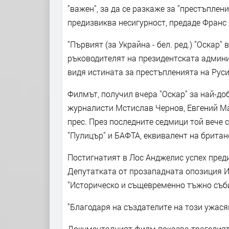
"важен", за да се разкаже за "престъпле
предизвиква несигурност, предаде Франс 
"Първият (за Украйна - бел. ред.) "Оскар" 
ръководителят на президентската админи
видя истината за престъпленията на Руси
Филмът, получил вчера "Оскар" за най-до
журналисти Мстислав Чернов, Евгений М
прес. През последните седмици той вече 
"Пулицър" и БАФТА, еквивалент на британ
Постигнатият в Лос Анджелис успех пред
Депутатката от прозападната опозиция И
"Историческо и същевременно тъжно съби
"Благодаря на създателите на този ужася
Документалният филм показва трагедията