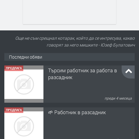
Още не съм срещнал котарак, който да се интресува, какво
говорят за него мишките - Юзеф Булатович
Последни обяви
ПРЕДЛАГА
Търсим работник за работа в
разсадник
преди 4 месеца
ПРЕДЛАГА
🌱 Работник в разсадник