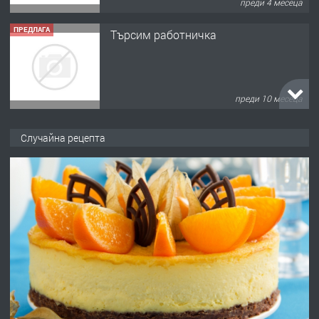
преди 4 месеца
ПРЕДЛАГА
Търсим работничка
преди 10 месеца
ПРЕДЛАГА
Продава употребявани чисти и
Случайна рецепта
запазени матраци за спални.
преди 1 година
ПРЕДЛАГА
Работа за общи работници
преди 1 година
ПРЕДЛАГА