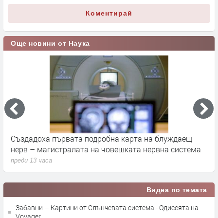
Коментирай
Още новини от Наука
а
Създадоха първата подробна карта на блуждаещ
А
нерв – магистралата на човешката нервна система
д
преди 13 часа
п
Видеа по темата
Забавни – Картини от Слънчевата система - Одисеята на
Voyager