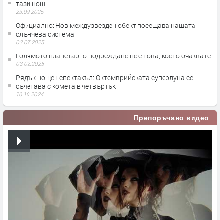
тази нощ
23.09.2025
Официално: Нов междузвезден обект посещава нашата
слънчева система
03.07.2025
Голямото планетарно подреждане не е това, което очаквате
03.02.2025
Рядък нощен спектакъл: Октомврийската суперлуна се
съчетава с комета в четвъртък
16.10.2024
Препоръчано видео