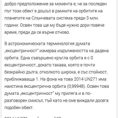
добро предположение за момента е, че за последен
път този обект е дошъл в рамките на орбитите на
планетите на Слънчевата система преди 3 млн.
години. Освен това ще му бъде нужно дори повече
време, преди да се върне отново.
В астрономическата терминология думата
„ексцентричност“ измерва издължеността на дадена
орбита. Една съвършено кръгла орбита е с 0
ексцентричност, докато такава, която е почти
безкрайно дълга, отколкото широка, е със стойност,
приближаваща 1. На фона на това 2014 UN271 има
наистина ексцентрична орбита (0,99948). Освен това
думата „ексцентричност“ му приляга и в по-
разговорен смисъл, тъй като не сме виждали досега
подобен обект.