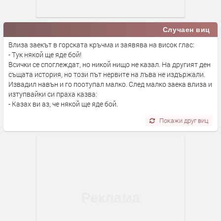
Случаен виц
Влиза заекът в горската кръчма и заявява на висок глас:
- Тук някой ще яде бой!
Всички се споглеждат, но никой нищо не казал. На другият ден
същата история, но този път нервите на лъва не издържали.
Извадил навън и го поотупал малко. След малко заека влиза и
изтупвайки си праха казва:
- Казах ви аз, че някой ще яде бой.
Покажи друг виц