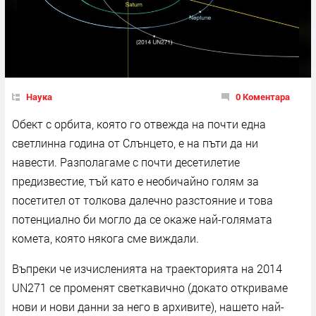
Наука
0 Коментара
Обект с орбита, която го отвежда на почти една
светлинна година от Слънцето, е на пъти да ни
навести. Разполагаме с почти десетилетие
предизвестие, тъй като е необичайно голям за
посетител от толкова далечно разстояние и това
потенциално би могло да се окаже най-голямата
комета, която някога сме виждали.
Въпреки че изчисленията на траекторията на 2014
UN271 се променят светкавично (докато откриваме
нови и нови данни за него в архивите), нашето най-