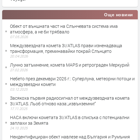
Още новини
Обект от външната част на Слънчевата система има
атмосфера, а не би трябвало
07.05.2026
Междузвездната комета 3I/ATLAS прави изненадваща
трансформация, преминавайки покрай Слънцето
20.04.2026
Лунно затъмнение, комета MAPS и ретрограден Меркурий
27.02.2026
Небето през декември 2025 г.: Суперлуна, метеорни потоци и
междузвездни комети
03.12.2025
Засякоха първия радиосигнал от междузвездната комета
3I/ATLAS. Льоб отново каза:„извънземни!"
17.11.2025
НАСА включи кометата 3I/ATLAS в списъка с потенциални
заплахи за Земята
24.10.2025
Неидентифициран обект навлезе над България и Румъния