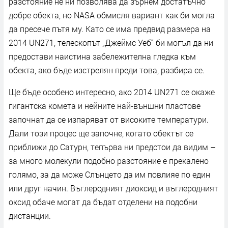
разстояние не ни позволява да зърнем достатъчно
добре обекта, но NASA обмисля вариант как би могла
да пресече пътя му. Като се има предвид размера на
2014 UN271, телескопът „Джеймс Уеб“ би могъл да ни
предостави наистина забележителна гледка към
обекта, ако бъде изстрелян преди това, разбира се.
Ще бъде особено интересно, ако 2014 UN271 се окаже
гигантска комета и нейните най-външни пластове
започнат да се изпаряват от високите температури.
Дали този процес ще започне, когато обектът се
приближи до Сатурн, тепърва ни предстои да видим –
за много молекули подобно разстояние е прекалено
голямо, за да може Слънцето да им повлияе по един
или друг начин. Въглеродният диоксид и въглеродният
оксид обаче могат да бъдат отделени на подобни
дистанции.