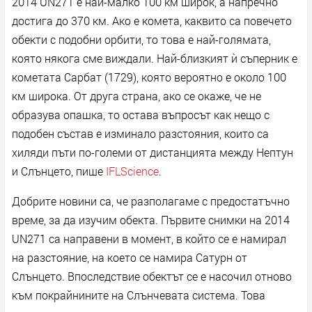
2014 UN271 е най-малко 100 км широк, а напречно
достига до 370 км. Ако е комета, каквито са повечето
обекти с подобни орбити, то това е най-голямата,
която някога сме виждали. Най-близкият ѝ съперник е
кометата Сарбат (1729), която вероятно е около 100
км широка. От друга страна, ако се окаже, че не
образува опашка, то остава въпросът как нещо с
подобен състав е изминало разстояния, които са
хиляди пъти по-големи от дистанцията между Нептун
и Слънцето, пише
IFLScience
.
Добрите новини са, че разполагаме с предостатъчно
време, за да изучим обекта. Първите снимки на 2014
UN271 са направени в момент, в който се е намирал
на разстояние, на което се намира Сатурн от
Слънцето. Впоследствие обектът се е насочил отново
към покрайнините на Слънчевата система. Това