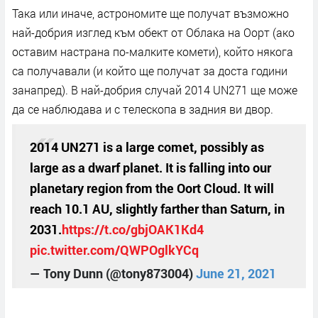
Така или иначе, астрономите ще получат възможно
най-добрия изглед към обект от Облака на Оорт (ако
оставим настрана по-малките комети), който някога
са получавали (и който ще получат за доста години
занапред). В най-добрия случай 2014 UN271 ще може
да се наблюдава и с телескопа в задния ви двор.
2014 UN271 is a large comet, possibly as
large as a dwarf planet. It is falling into our
planetary region from the Oort Cloud. It will
reach 10.1 AU, slightly farther than Saturn, in
2031.
https://t.co/gbjOAK1Kd4
pic.twitter.com/QWPOglkYCq
— Tony Dunn (@tony873004)
June 21, 2021