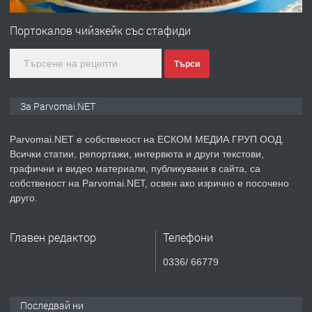
Първи поход "По стъпките на Ангел
Войвода"
Портокалов чийзкейк със стафиди
Търси
преди 1 година
ПРЕДЛАГА
Монтажник на малки детайли за
За Parvomai.NET
медицинската индустрия
Parvomai.NET е собственост на ЕСКОМ МЕДИА ГРУП ООД.
Всички статии, репортажи, интервюта и други текстови,
преди 1 година
графични и видео материали, публикувани в сайта, са
собственост на Parvomai.NET, освен ако изрично е посочено
ПРЕДЛАГА
Уроци по Математика
друго.
Главен редактор
Телефони
преди 1 година
0336/ 66779
ПРЕДЛАГА
Продавам апартамент - гр.
Първомай
Последвай ни