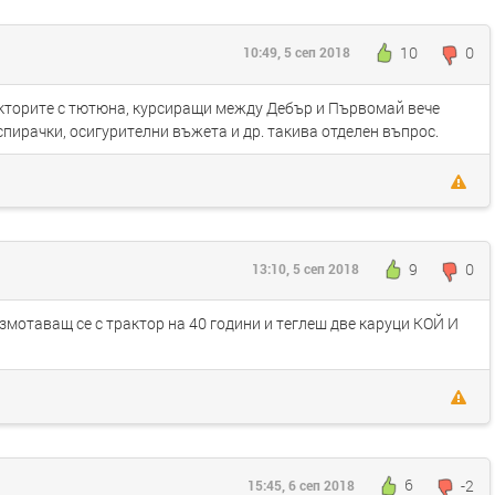
10
0
10:49, 5 сеп 2018
акторите с тютюна, курсиращи между Дебър и Първомай вече
спирачки, осигурителни въжета и др. такива отделен въпрос.
9
0
13:10, 5 сеп 2018
змотаващ се с трактор на 40 години и теглеш две каруци КОЙ И
6
-2
15:45, 6 сеп 2018