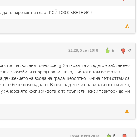
 да го изречеш на глас - КОЙ ТОЗ СЪВЕТНИК ?
5
-2
22:28, 5 сеп 2018
ка стоя паркирана точно срещу Хипноза, там където е забранено
дени автомобили според правилника, тъй като там вече знак
а движението на входа на града. Вероятно 10-ина пъти оттам са
то не беше помръднало. В тоя град всеки прави каквото си иска,
 Тук Анархията крепи живота, а те тръгнали некви трактори да ми
5
0
15:44, 6 сеп 2018