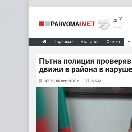
°C
29
Първомай
България
Светът
Н
Пътна полиция проверява
движи в района в наруше
07:12, 05 сеп 2018 г.
6,632