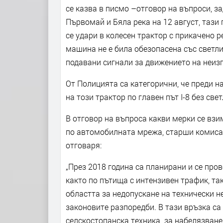
се казва в писмо –отговор на въпроси, з
Първомай и Бяла река на 12 август, тази 
се удари в колесен трактор с прикачено 
машина не е била обезопасена със светли
подавани сигнали за движението на неиз
От Полицията са категорични, че преди н
на този трактор по главен път І-8 без све
В отговор на въпроса какви мерки се взим
по автомобилната мрежа, старши комиса
отговаря:
„През 2018 година са планирани и се пр
както по пътища с интензивен трафик, та
областта за недопускане на технически 
законовите разпоредби. В тази връзка са
селскостопанска техника за набелязване