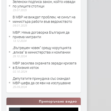
Зеленски подписа закон, който извади
по улиците стотици
23.07.2025
В МВР не виждат проблем, че синът на
министъра работи във ведомството
09.01.2025
МВР: Няма договорка България да
приема мигранти
13.12.2024
„Вътрешен човек“ срещу корупцията
„влиза“ в министерства и компании
29.10.2024
МВР засилва охраната заради кризата
в Близкия изток
02.10.2024
Депутатите принудиха със скандал
МВР-шефа да се яви на изслушване
25.09.2024
Препоръчано видео