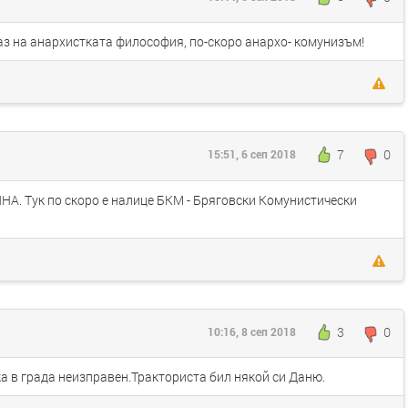
раз на анархистката философия, по-скоро анархо- комунизъм!
7
0
15:51, 6 сеп 2018
. Тук по скоро е налице БКМ - Бряговски Комунистически
3
0
10:16, 8 сеп 2018
 в града неизправен.Тракториста бил някой си Даню.