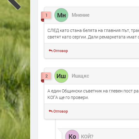
Мн
Мнение
1
СЛЕД като стана белята на главния път, тр
светят като сергии. Дали ремаркетата имат 
Отговор
Иш
Ишщкс
2
А един Общински съветник на глевен пост ра
КОГА ще го провери.
Отговор
Ко
КОЙ?