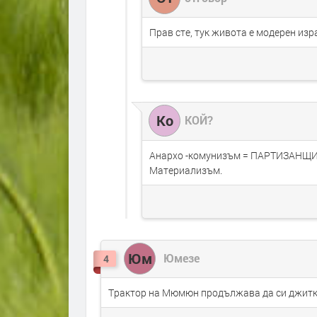
Прав сте, тук живота е модерен из
Ко
КОЙ?
Анархо -комунизъм = ПАРТИЗАНЩИНА
Материализъм.
Юм
Юмезе
4
Tрактор на Мюмюн продължава да си джитка