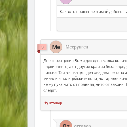
Каквото прошепнеш имай доблестта
Ме
Меерунген
3
Днес през целия Божи ден една малка колич
паркирането, а от другия край си бяха наре
липсва. Тая въшка цял ден създаваше тапа з
минали и полицейските коли, но таралясниче
не му пука нито от правила, нито от закони.
следят.
Отговор
От
отговор