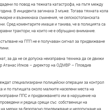
ададени по повод на тежката катастрофа, на пътя между
година. В инцидента загинаха 3 мъже. Тогава тяхната кола
ремарке и възникнаха съмнения, че селскостопанската
ни. Сред коментарите имаше и такива, че в полицията са
правни трактори, на които не е обръщано внимание.
астъпване на ПТП не е получаван сигнал за придвижване
тлини.
ат, за да не се допуска неизправна техника да се движи
р Атанас Илков – директор на ОДМВР – Пловдив
овеждат специализирани полицейски операции за контрол
ка и по пътищата около малките населени места на
неизправни ППС и придвижването им в нарушение на
 проведени и редица срещи със собственици на
 на мерки за безопасно придвижване и недопускане на