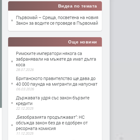
Видеа по темата
Първомай – Среща, посветена на новия
Закон за водите се проведе в Първомай
Още новини
Римските императори някога са
забранявали на мъжете да имат дълга
коса
28.07.2026
Британското правителство ще дава до
40 000 паунда на мигранти да напуснат
06.03.2026
Държавата удря със закон бързите
кредити
22.12.2025
„Безобразията продължават“: НС
обсъжда закон без да е одобрен от
ресорната комисия
11.12.2025