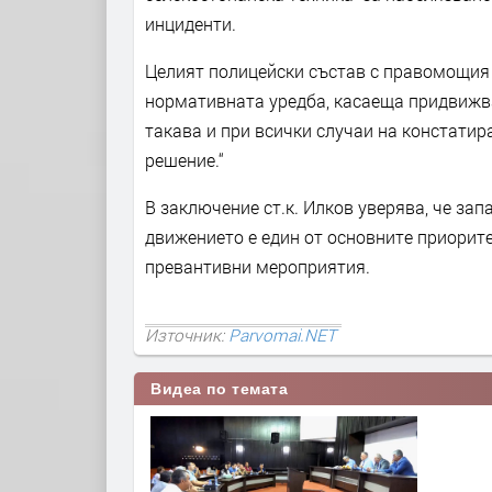
инциденти.
Целият полицейски състав с правомощия 
нормативната уредба, касаеща придвижван
такава и при всички случаи на констати
решение.“
В заключение ст.к. Илков уверява, че зап
движението е един от основните приорит
превантивни мероприятия.
Източник:
Parvomai.NET
Видеа по темата