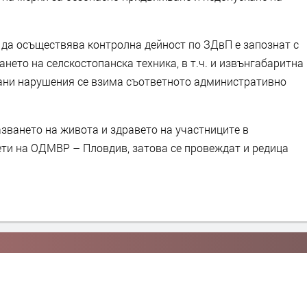
да осъществява контролна дейност по ЗДвП е запознат с
ето на селскостопанска техника, в т.ч. и извънгабаритна
рани нарушения се взима съответното административно
азването на живота и здравето на участниците в
ети на ОДМВР – Пловдив, затова се провеждат и редица