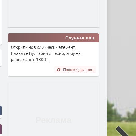
Случаен виц
Открили нов химически елемент.
Казва се Булгарий и периода му на
разпадане е 1300 г.
Покажи друг виц