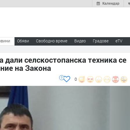
Календар
овини
Обяви
Свободно време
Видео
Градове
eTV
 дали селскостопанска техника се
ние на Закона
0
0